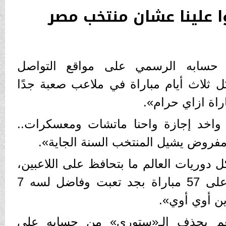
ا علينا عشان منتخب مصر
 حسابه الرسمي على مواقع التواصل
ل ثلاث أيام مباراة في ملاعب صعبة جدًا
اراة ازاي حرام».
 واخد إجازة واحنا ماتشات ومعسكرات..
مفروض يشيل المنتخب السنة الجاية».
ل دوريات العالم ما بتحافظ على اللاعبين،
أنا واحد من الناس داخل على 57 مباراة بجد تعبت وفاضل لسه 7
ين أوي أوي».
عم بحذف الـ«ستوري» من حسابه على