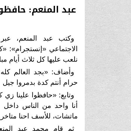
عبد المنعم: حافظو
وكتب عبد المنعم، عبر
الاجتماعي «إنستجرام»: «ك
نلعب عليها كل ثلاث أيام مب
وأضاف: «بجد العالم كله
حرام أنتم كدة بدمروا جيل 
وتابع: «حافظوا علينا زي ك
ماتشات، للأسف احنا متاخر
ثم قام محمد عبد المن