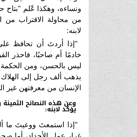
ونساءه، وهكذا عّلم "بتاح حت
من محاولة الاقتراب من ال
لابنه:
"إذا أردتَ أن تحافظ على
خادمًا أم صاحبًا، فاحذر الق
ليس بالحسن، ومن الحكمة إ
يذهب ألف رجل إلى الهلاك 
الإنسان من معرفتهن غير ال
وعن هذه النصائح الثمينة و
يؤكد لابنه:
"إذا استمعتَ ووعيتَ ما أ
غرار عمل الأجداد، أما صحة 