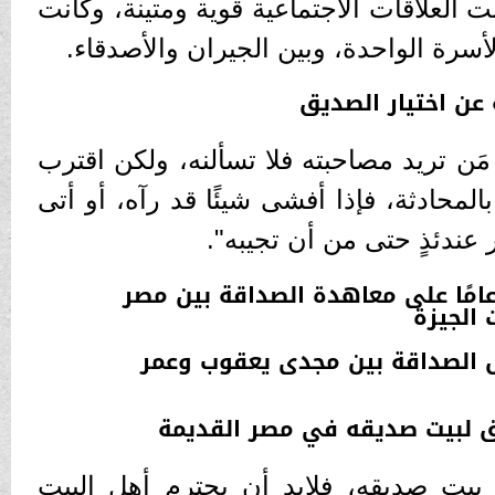
 العلاقات الاجتماعية قوية ومتينة، وكانت
أسرة الواحدة، وبين الجيران والأصدقاء.
ه عن اختيار الصديق
مَن تريد مصاحبته فلا تسألنه، ولكن اقترب
المحادثة، فإذا أفشى شيئًا قد رآه، أو أتى
 عندئذٍ حتى من أن تجيبه".
تفالية بمناسبة مرور 90 عامًا على معاهدة الصداقة بين مصر
الجيزة
يل الصداقة بين مجدى يعقوب وعمر
ق لبيت صديقه في مصر القديمة
بيت صديقه، فلابد أن يحترم أهل البيت