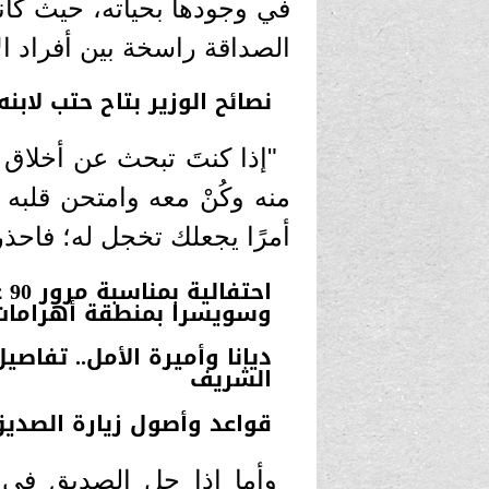
في وجودها بحياته، حيث كانت
الصداقة راسخة بين أفراد ال
نصائح الوزير بتاح حتب لابن
"إذا كنتَ تبحث عن أخلاق 
منه وكُنْ معه وامتحن قلبه ب
أمرًا يجعلك تخجل له؛ فاحذر
اح
وسويسرا بمنطقة أهرامات 
ديانا وأميرة الأمل.. تفاص
الشريف
قواعد وأصول زيارة الصدي
وأما إذا حل الصديق في 