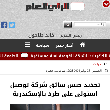
يوسف قبودان
مدير التحرير
خالد طاحون
رئيس التحرير
أخبار مصر
سياسة
كهرباء: الشبكة القومية آمنة ومستقرة
الجامعة الأمري
حوادث
الخميس، 25 يوليو 2024
10:23 صـ
بتوقيت القاهرة
2024-07-25 10:23:14
تجديد حبس سائق شركة توصيل
استولى على طرد بالإسكندرية