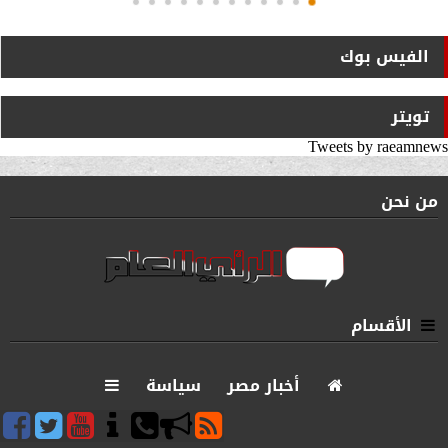
الفيس بوك
تويتر
Tweets by raeamnews
من نحن
الأقسام
أخبار مصر
سياسة