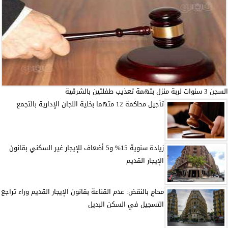
السجن 3 سنوات لربة منزل بتهمة تعذيب طفلتين بالشرقية
تأجيل محاكمة 12 متهما بخلية اللجان الإدارية بالتجمع
زيادة سنوية 15% و5 أضعاف للإيجار غير السكني بقانون
الإيجار القديم
محامٍ بالنقض: عدم القناعة بقانون الإيجار القديم وراء تراجع
التسجيل في السكن البديل