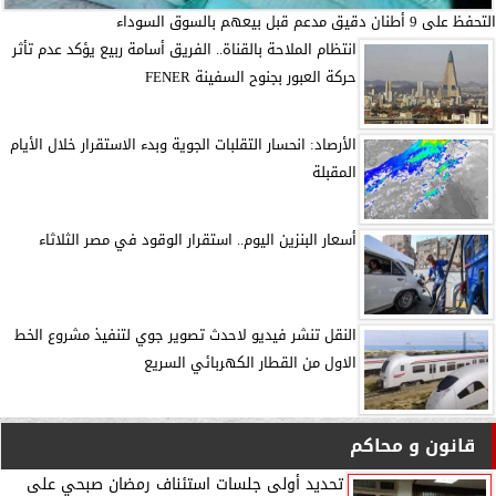
التحفظ على 9 أطنان دقيق مدعم قبل بيعهم بالسوق السوداء
انتظام الملاحة بالقناة.. الفريق أسامة ربيع يؤكد عدم تأثر
حركة العبور بجنوح السفينة FENER
الأرصاد: انحسار التقلبات الجوية وبدء الاستقرار خلال الأيام
المقبلة
أسعار البنزين اليوم.. استقرار الوقود في مصر الثلاثاء
النقل تنشر فيديو لاحدث تصوير جوي لتنفيذ مشروع الخط
الاول من القطار الكهربائي السريع
قانون و محاكم
تحديد أولى جلسات استئناف رمضان صبحي على