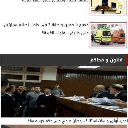
خادشة للحياء وتحتوي على ألفاظ خارجة
مصرع شخصين وإصابة 7 فى حادث تصادم سيارتين
على طريق سفاجا - الغردقة
قانون و محاكم
تحديد أولى جلسات استئناف رمضان صبحي على حكم حبسه سنة