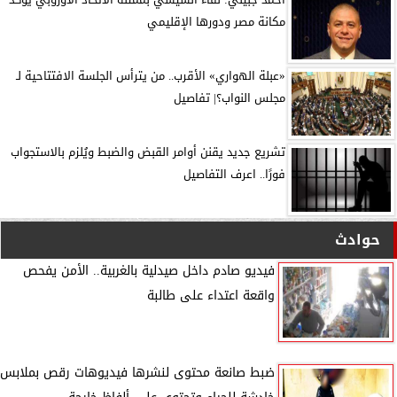
مكانة مصر ودورها الإقليمي
«عبلة الهواري» الأقرب.. من يترأس الجلسة الافتتاحية لـ
مجلس النواب؟| تفاصيل
تشريع جديد يقنن أوامر القبض والضبط ويُلزم بالاستجواب
فورًا.. اعرف التفاصيل
حوادث
فيديو صادم داخل صيدلية بالغربية.. الأمن يفحص
واقعة اعتداء على طالبة
ضبط صانعة محتوى لنشرها فيديوهات رقص بملابس