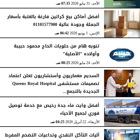
الأحد، 31 مايو 2026
07:35 صـ
أفضل أماكن بيع كراتين فارغة بالعتبة بأسعار
الجملة وجودة عالية 01101577900
الإثنين، 1 يونيو 2026
06:42 صـ
تنويه هام من حلويات الحاج محمود حبيبة
وأولاده ”الأصلية”
الأحد، 24 مايو 2026
08:25 صـ
السديم معماريون وأستشاريون تعلن اعتماد
تصميمات مستشفى Queens Royal Hospital
الجديدة بالتجمع...
الأحد، 10 مايو 2026
08:40 صـ
أفضل وايت ماء جدة رخيص مع خدمة توصيل
فوري لجميع الأحياء
الأربعاء، 22 أبريل 2026
04:25 صـ
آليات التآكل النقدي وتداعيات التضخم المفرط