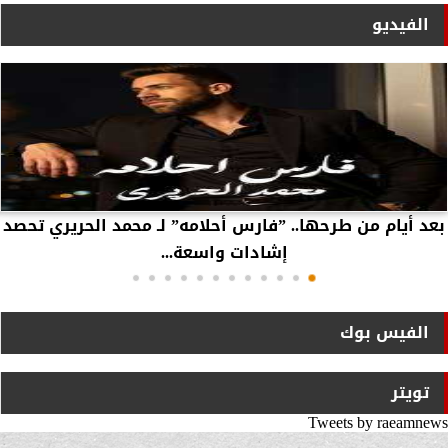
الفيديو
بعد أيام من طرحها.. ”فارس أحلامه” لـ محمد الحريري تحصد
إشادات واسعة...
الفيس بوك
تويتر
Tweets by raeamnews