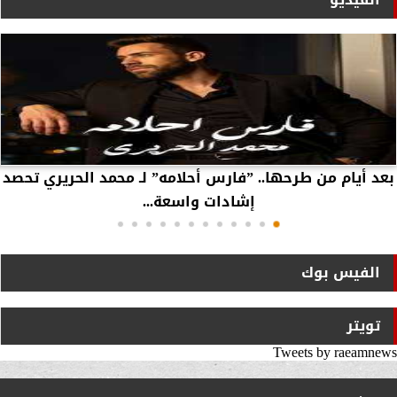
بعد أيام من طرحها.. ”فارس أحلامه” لـ محمد الحريري تحصد
إشادات واسعة...
الفيس بوك
تويتر
Tweets by raeamnews