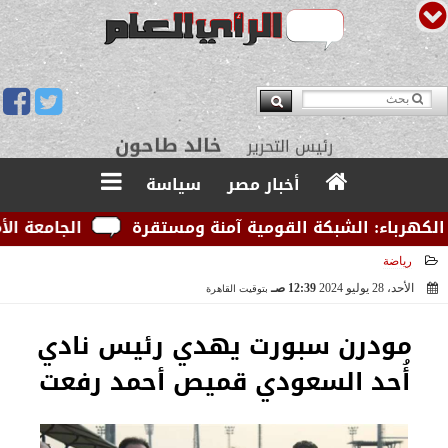
يوسف قبودان
مدير التحرير
أخبار مصر
سياسة
رباء: الشبكة القومية آمنة ومستقرة
الجامعة الأمريكي
رياضة
الأحد، 28 يوليو 2024
12:39 صـ
بتوقيت القاهرة
2024-07-28 00:39:26
مودرن سبورت يهدي رئيس نادي
أُحد السعودي قميص أحمد رفعت