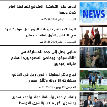
تعرف علي التشكيل المتوقع للفراعنة امام
كوت ديفوار
السبت، 10 يناير 2026
05:59 صـ
الزمالك يختتم تدريباته اليوم قبل مواجهة زد
في الظهور الأول لمعتمد جمال
السبت، 10 يناير 2026
05:58 صـ
مبابي يصل إلى جدة للمشاركة في
”الكلاسيكو” ويفاجئ السعوديين: السلام
عليكم (فيديو)
السبت، 10 يناير 2026
05:57 صـ
نجاح باهر لبطولة «أقوى رجل في العالم»
بمشاركة 18 دولة وتألّق مصري...
الخميس، 19 يونيو 2025
01:25 صـ
بلقاسم حفتر وأسامة حماد وأحمد سمير
يدشنون أكبر ملعب بالشرق الأوسط...