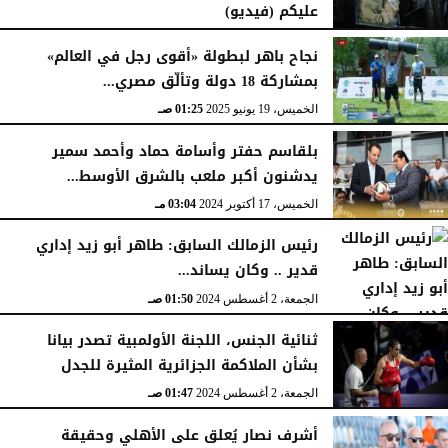
عليكم (فيديو)
السبت، 10 يناير 2026
05:57 صـ
نجاح باهر لبطولة «أقوى رجل في العالم»
بمشاركة 18 دولة وتألّق مصري...
الخميس، 19 يونيو 2025
01:25 صـ
بلقاسم حفتر وأسامة حماد وأحمد سمير
يدشنون أكبر ملعب بالشرق الأوسط...
الخميس، 17 أكتوبر 2024
03:04 مـ
رئيس الزمالك السابق: طاهر أبو زيد إداري
قدير .. وكان يساند...
الجمعة، 2 أغسطس 2024
01:50 صـ
ثنائية الجنس، اللجنة الأولمبية تصدر بيانا
بشأن الملاكمة الجزائرية المثيرة للجدل
الجمعة، 2 أغسطس 2024
01:47 صـ
أشرف نصار يُعلق على الأهلي وحقيقة