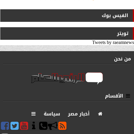
الفيس بوك
تويتر
Tweets by raeamnews
من نحن
الأقسام
أخبار مصر
سياسة