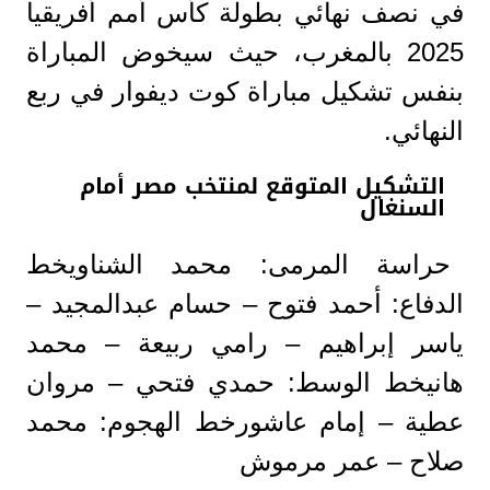
في نصف نهائي بطولة كأس أمم أفريقيا
2025 بالمغرب، حيث سيخوض المباراة
بنفس تشكيل مباراة كوت ديفوار في ربع
النهائي.
التشكيل المتوقع لمنتخب مصر أمام
السنغال
حراسة المرمى: محمد الشناويخط
الدفاع: أحمد فتوح – حسام عبدالمجيد –
ياسر إبراهيم – رامي ربيعة – محمد
هانيخط الوسط: حمدي فتحي – مروان
عطية – إمام عاشورخط الهجوم: محمد
صلاح – عمر مرموش