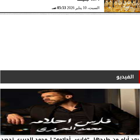
السبت، 10 يناير 2026
05:53 صـ
الفيديو
بعد أيام من طرحها.. ”فارس أحلامه” لـ محمد الحريري تحصد