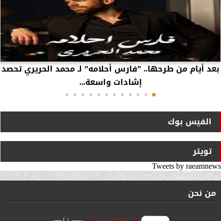
بعد أيام من طرحها.. ”فارس أحلامه” لـ محمد الحريري تحصد
إشادات واسعة...
الفيس بوك
تويتر
Tweets by raeamnews
من نحن