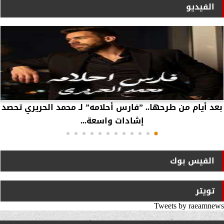
الفيديو
بعد أيام من طرحها.. ”فارس أحلامه” لـ محمد الحريري تحصد
إشادات واسعة...
الفيس بوك
تويتر
Tweets by raeamnews