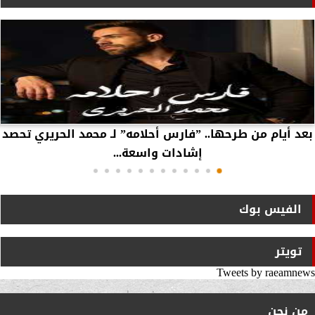
بعد أيام من طرحها.. ”فارس أحلامه” لـ محمد الحريري تحصد
إشادات واسعة...
الفيس بوك
تويتر
Tweets by raeamnews
من نحن