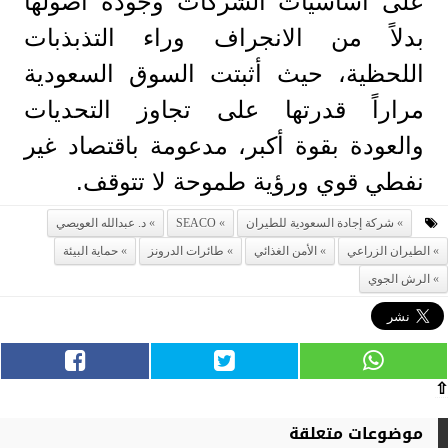
على أساسيات الشركات وجودة أصولها
بدلاً من الانجراف وراء التذبذبات
اللحظية، حيث أثبتت السوق السعودية
مراراً قدرتها على تجاوز التحديات
والعودة بقوة أكبر، مدعومة باقتصاد غير
نفطي قوي ورؤية طموحة لا تتوقف.
شركة إجادة السعودية للطيران
SEACO
د. عبدالله العويصي
الطيران الزراعي
الأمن الغذائي
طائرات الدرونز
حماية البيئة
الرش الجوي
⇧
موضوعات متعلقة