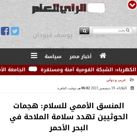
يوسف قبودان
مدير التحرير
أخبار مصر
سياسة
رباء: الشبكة القومية آمنة ومستقرة
الجامعة الأمريكي
عربى و دولي
الثلاثاء، 19 ديسمبر 2023
06:02 مـ
بتوقيت القاهرة
2023-12-19 18:02:20
المنسق الأممي للسلام: هجمات
الحوثيين تهدد سلامة الملاحة في
البحر الأحمر