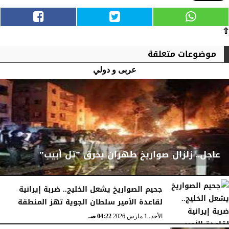
⇧
موضوعات متعلقة
عربى و دولي
عاجل.. زلزال صواريخ طهران يحرق ”تل أبيب”
جحيم الصواريخ يشعل الخليج.. ضربة إيرانية
لقاعدة الأمير سلطان الجوية تهز المنطقة
الأحد، 1 مارس 2026
04:23 صـ
الأحد، 1 مارس 2026
04:22 صـ