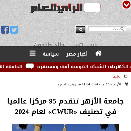
يوسف قبودان
مدير التحرير
أخبار مصر
سياسة
هرباء: الشبكة القومية آمنة ومستقرة
الجامعة الأمريك
تعليم
الأربعاء، 22 مايو 2024
11:04 صـ
بتوقيت القاهرة
2024-05-22 11:04:59
جامعة الأزهر تتقدم 95 مركزا عالميا
في تصنيف «CWUR» لعام 2024