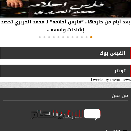
بعد أيام من طرحها.. ”فارس أحلامه” لـ محمد الحريري تحصد
إشادات واسعة...
الفيس بوك
تويتر
Tweets by raeamnews
من نحن