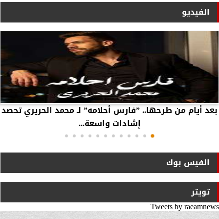
الفيديو
بعد أيام من طرحها.. ”فارس أحلامه” لـ محمد الحريري تحصد
إشادات واسعة...
الفيس بوك
تويتر
Tweets by raeamnews