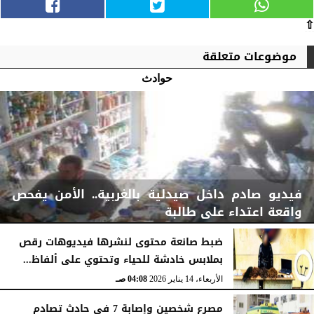
⇧
موضوعات متعلقة
حوادث
فيديو صادم داخل صيدلية بالغربية.. الأمن يفحص
واقعة اعتداء على طالبة
ضبط صانعة محتوى لنشرها فيديوهات رقص
بملابس خادشة للحياء وتحتوي على ألفاظ...
الأربعاء، 14 يناير 2026
04:08 صـ
الأربعاء، 14 يناير 2026
04:08 صـ
مصرع شخصين وإصابة 7 فى حادث تصادم