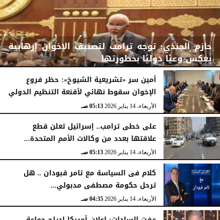
حازم الجندي: توجه ترامب لتصنيف الإخوان إرهابية
يعكس وعيًا دوليًا بخطورتها
أمين سر «تشريعية الشيوخ»: حظر فروع
الإخوان سقوط نهائي لأقنعة التنظيم الدولي
الأربعاء، 14 يناير 2026
05:14 صـ
الأربعاء، 14 يناير 2026
05:13 صـ
على خطى ترامب.. إسرائيل تعلن قطع
علاقتها بعدد من وكالات الأمم المتحدة...
الأربعاء، 14 يناير 2026
05:13 صـ
كلام فى السياسة مع تامر قبودان .. هل
ترحل حكومة مصطفى مدبولي...
الأربعاء، 14 يناير 2026
04:35 صـ
عفت السادات: إعلان أمريكا إدراج جماعة