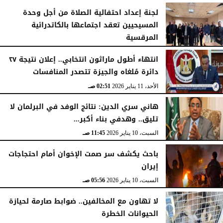
لجنة إعداد احتفالية الصلاة من أجل وحدة
المسيحيين تعقد اجتماعها بالكاتدرائية
المرقسية
الأربعاء، 14 يناير 2026
03:30 صـ
انتهاء أطول ماراثون انتخابي.. إعلان نتيجة ٢٧
دائرة مُلغاه والجيزة تتصدر المنافسات
الأحد، 11 يناير 2026
02:51 صـ
هاني سري الدين: نتائج الوفد في البرلمان لا
تليق.. وهدفي بناء أكبر...
السبت، 10 يناير 2026
11:45 صـ
باحث يكشف سر صمت الإخوان أمام احتجاجات
إيران
السبت، 10 يناير 2026
05:56 صـ
لا تهاون مع المخالفين.. ضوابط صارمة لحيازة
الحيوانات الخطرة