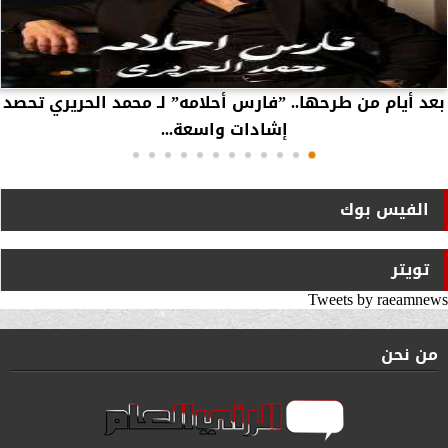
بعد أيام من طرحها.. ”فارس أحلامه” لـ محمد الحريري تحصد
إشادات واسعة...
الفيس بوك
تويتر
Tweets by raeamnews
من نحن