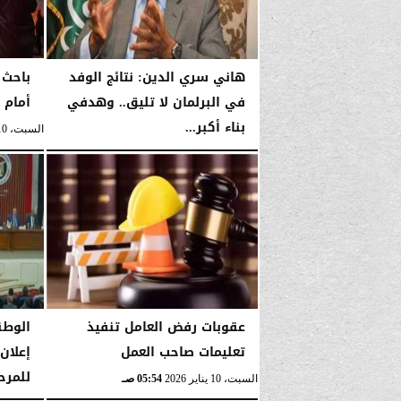
هاني سري الدين: نتائج الوفد
باحث 
في البرلمان لا تليق.. وهدفي
أمام 
بناء أكبر...
السبت، 10 يناير 2026
السبت، 10 يناير 2026
11:45 صـ
عقوبات رفض العامل تنفيذ
الوطن
تعليمات صاحب العمل
إعلان 
للمرح
السبت، 10 يناير 2026
05:54 صـ