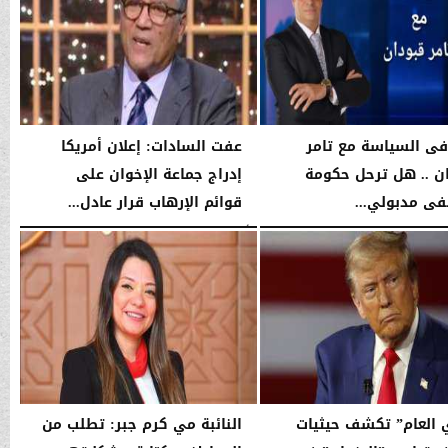
فى السياسة مع تامر
عفت السادات: إعلان أمريكا
ن .. هل ترحل حكومة
إدراج جماعة الإخوان على
 مدبولي...
قوائم الإرهاب قرار عادل...
04:35 صـ
الأربعاء، 14 يناير 2026
03:34 صـ
ي العام” تكشف حيثيات
النائبة مي كرم جبر: تطلب من