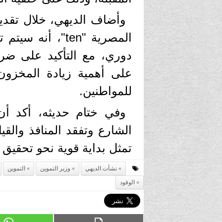
وأضاف الديهي، خلال تقديم
المصرية "ten"، 
دوري، مع التأكيد على ضرو
على أهمية زيادة المخزون 
للمواطنين.
وفي ختام حديثه، أكد أن 
الشارع وتفقد المنافذ والقي
تمثل بداية قوية نحو تحقيق
نشأت الديهي
وزير التموين
التموين
الوقود