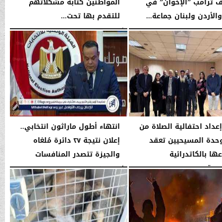
 ترامب ”الإخوان” في
المواطنين كتابة مشكلاتهم
الأردن ولبنان جماعة...
للتقدم بها تحت...
03:32 صـ
الأربعاء، 14 يناير 2026
03:32 صـ
إعداد احتفالية الصلاة من
انتهاء أطول ماراثون انتخابي..
حدة المسيحيين تعقد
إعلان نتيجة ٢٧ دائرة مُلغاه
ها بالكاتدرائية
والجيزة تتصدر المنافسات
سية
الأحد، 11 يناير 2026
02:51 صـ
03:30 صـ