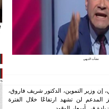
انتهاكات الدوحة.. تقرير يفضح تجاوزات
ب
تميم ضد ابن عمه طلال آل ثاني
م
نشأت الديهي
ws
، إن وزير التموين، الدكتور شريف فاروق،
المدعم لن تشهد ارتفاعًا خلال الفترة
زيادة في أسعار الوقود.