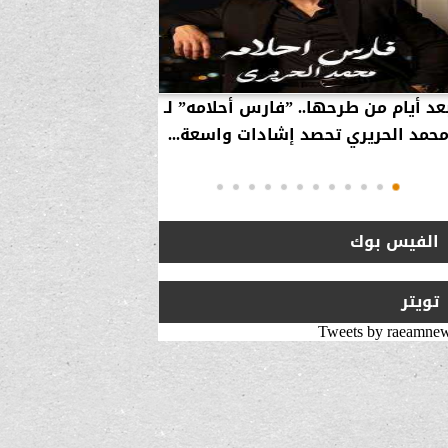
عد أيام من طرحها.. ”فارس أحلامه” لـ
بالفيديو… سامر 
حمد الحريري تحصد إشادات واسعة...
استراتيجية لزيارة 
انتقلت من ”
الفيس بوك
تويتر
Tweets by raeamne