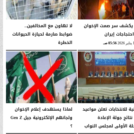
يكشف سر صمت الإخوان
لا تهاون مع المخالفين..
احتجاجات إيران
ضوابط صارمة لحيازة الحيوانات
الخطرة
05:56 صـ
السبت، 10 يناير 2026
05:54 صـ
ية للانتخابات تعلن مواعيد
لماذا يستهدف إعلام الإخوان
نتائج جولة الإعادة
ولجانهم الإلكترونية جيل Gen Z
لة الأولى لمجلس النواب
؟