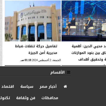
05:19 صـ
السبت، 10 يناير 2026
05:16 صـ
 محيي الدين: أهمية
تفاصيل حركة تنقلات ضباط
اق بين بنود الموازنات
مديرية أمن الجيزة
ة وتحقيق أهداف
الجمعة، 2 أغسطس 2024
01:18 صـ
ة...
الأقسام
08:26 مـ
أخبار مصر
سياسة
اقتصاد
محافظات
فن وثقافة
تكنولو