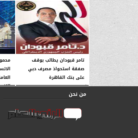
السبت، 10 يناير 2026
تامر قبودان يطالب بوقف
محمود
صفقة استحواذ مصرف دبي
الاتس
على بنك القاهرة
العام
التنمي
الأربعاء، 19 مارس 2025
07:31 مـ
من نحن
الخميس، 16 يناير 2025