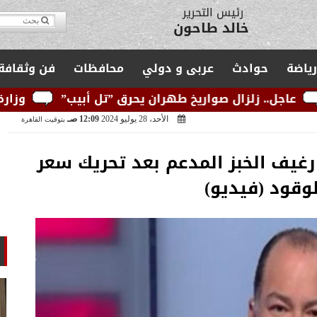
مدير التحرير
يوسف قبودان
رياضة
حوادث
عربى و دولي
محافظات
فن وثقافة
 صواريخ طهران يحرق ”تل أبيب”
وزارة الكهرباء: الشب
الأحد، 28 يوليو 2024
12:09 صـ
بتوقيت القاهرة
يف الخبز المدعم بعد تحريك سعر
لوقود (فيديو)