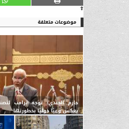
⇧
موضوعات متعلقة
حازم الجندي: توجه ترامب لتصني
يعكس وعيًا دوليًا بخطورتها