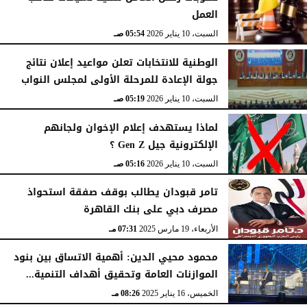
العمل
السبت، 10 يناير 2026
05:54 صـ
الوطنية للانتخابات تعلن مواعيد إعلان نتائج
جولة الإعادة للمرحلة الأولى لمجلس النواب
السبت، 10 يناير 2026
05:19 صـ
لماذا يستهدف إعلام الإخوان ولجانهم
الإلكترونية جيل Gen Z ؟
السبت، 10 يناير 2026
05:16 صـ
تامر قبودان يطالب بوقف صفقة استحواذ
مصرف دبي على بنك القاهرة
الأربعاء، 19 مارس 2025
07:31 مـ
محمود محيي الدين: أهمية الاتساق بين بنود
الموازنات العامة وتحقيق أهداف التنمية...
الخميس، 16 يناير 2025
08:26 مـ