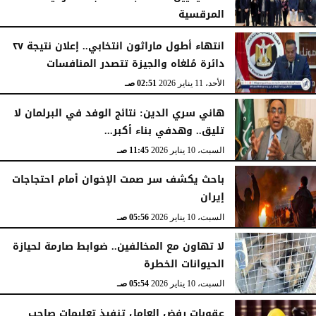
المرقسية
الأربعاء، 14 يناير 2026
03:30 صـ
انتهاء أطول ماراثون انتخابي.. إعلان نتيجة ٢٧
دائرة مُلغاه والجيزة تتصدر المنافسات
الأحد، 11 يناير 2026
02:51 صـ
هاني سري الدين: نتائج الوفد في البرلمان لا
تليق.. وهدفي بناء أكبر...
السبت، 10 يناير 2026
11:45 صـ
باحث يكشف سر صمت الإخوان أمام احتجاجات
إيران
السبت، 10 يناير 2026
05:56 صـ
لا تهاون مع المخالفين.. ضوابط صارمة لحيازة
الحيوانات الخطرة
السبت، 10 يناير 2026
05:54 صـ
عقوبات رفض العامل تنفيذ تعليمات صاحب