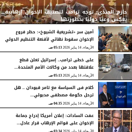
حازم الجندي: توجه ترامب لتصنيف الإخوان إرهابية
يعكس وعيًا دوليًا بخطورتها
أمين سر «تشريعية الشيوخ»: حظر فروع
الإخوان سقوط نهائي لأقنعة التنظيم الدولي
الأربعاء، 14 يناير 2026
05:14 صـ
الأربعاء، 14 يناير 2026
05:13 صـ
على خطى ترامب.. إسرائيل تعلن قطع
علاقتها بعدد من وكالات الأمم المتحدة...
الأربعاء، 14 يناير 2026
05:13 صـ
كلام فى السياسة مع تامر قبودان .. هل
ترحل حكومة مصطفى مدبولي...
الأربعاء، 14 يناير 2026
04:35 صـ
عفت السادات: إعلان أمريكا إدراج جماعة
الإخوان على قوائم الإرهاب قرار عادل...
الأربعاء، 14 يناير 2026
03:34 صـ