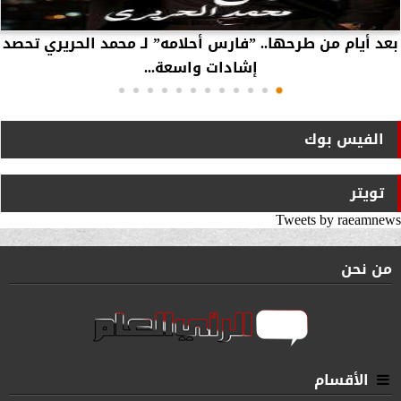
بعد أيام من طرحها.. ”فارس أحلامه” لـ محمد الحريري تحصد
إشادات واسعة...
الفيس بوك
تويتر
Tweets by raeamnews
من نحن
الأقسام