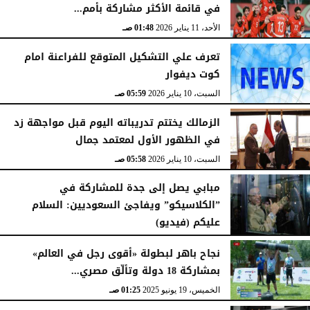
في قائمة الأكثر مشاركة بأمم...
الأحد، 11 يناير 2026
01:48 صـ
تعرف علي التشكيل المتوقع للفراعنة امام
كوت ديفوار
السبت، 10 يناير 2026
05:59 صـ
الزمالك يختتم تدريباته اليوم قبل مواجهة زد
في الظهور الأول لمعتمد جمال
السبت، 10 يناير 2026
05:58 صـ
مبابي يصل إلى جدة للمشاركة في
”الكلاسيكو” ويفاجئ السعوديين: السلام
عليكم (فيديو)
السبت، 10 يناير 2026
05:57 صـ
نجاح باهر لبطولة «أقوى رجل في العالم»
بمشاركة 18 دولة وتألّق مصري...
الخميس، 19 يونيو 2025
01:25 صـ