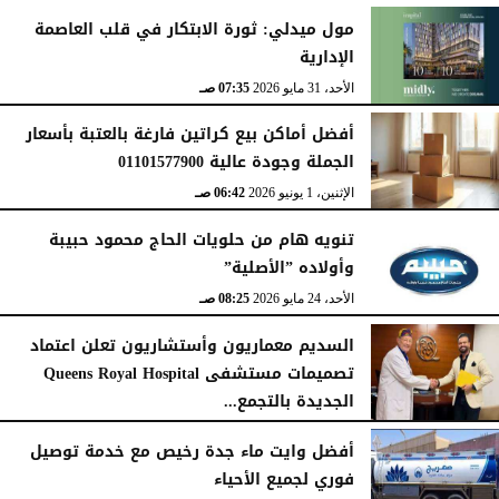
مول ميدلي: ثورة الابتكار في قلب العاصمة
الإدارية
الأحد، 31 مايو 2026
07:35 صـ
أفضل أماكن بيع كراتين فارغة بالعتبة بأسعار
الجملة وجودة عالية 01101577900
الإثنين، 1 يونيو 2026
06:42 صـ
تنويه هام من حلويات الحاج محمود حبيبة
وأولاده ”الأصلية”
الأحد، 24 مايو 2026
08:25 صـ
السديم معماريون وأستشاريون تعلن اعتماد
تصميمات مستشفى Queens Royal Hospital
الجديدة بالتجمع...
الأحد، 10 مايو 2026
08:40 صـ
أفضل وايت ماء جدة رخيص مع خدمة توصيل
فوري لجميع الأحياء