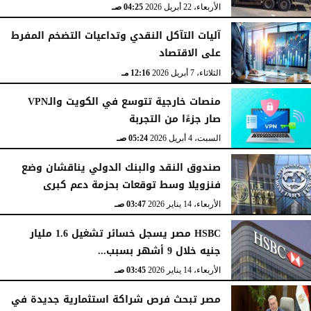
الأربعاء، 22 أبريل 2026
04:25 صـ
آليات التآكل النقدي وتداعيات التضخم المفرط
على الاقتصاد
الثلاثاء، 7 أبريل 2026
12:16 مـ
منصات خارجية تتوسع في الكويت والـVPN
صار جزءًا من التجربة
السبت، 4 أبريل 2026
05:24 صـ
صندوق النقد والبنك الدولي يناقشان وضع
فنزويلا وسط توقعات بحزمة دعم كبرى
الأربعاء، 14 يناير 2026
03:47 صـ
HSBC مصر يسجل خسائر تشغيل 1.6 مليار
جنيه خلال 9 أشهر بسبب...
الأربعاء، 14 يناير 2026
03:45 صـ
مصر تبحث فرص شراكة استثمارية جديدة في