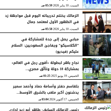
السبت، 10 يناير 2026
05:59 صـ
الزمالك يختتم تدريباته اليوم قبل مواجهة زد
في الظهور الأول لمعتمد جمال
السبت، 10 يناير 2026
05:58 صـ
مبابي يصل إلى جدة للمشاركة في
”الكلاسيكو” ويفاجئ السعوديين: السلام
عليكم (فيديو)
السبت، 10 يناير 2026
05:57 صـ
نجاح باهر لبطولة «أقوى رجل في العالم»
بمشاركة 18 دولة وتألّق مصري...
الخميس، 19 يونيو 2025
01:25 صـ
بلقاسم حفتر وأسامة حماد وأحمد سمير
يدشنون أكبر ملعب بالشرق الأوسط...
الخميس، 17 أكتوبر 2024
03:04 مـ
رئيس الزمالك السابق: طاهر أبو زيد إداري