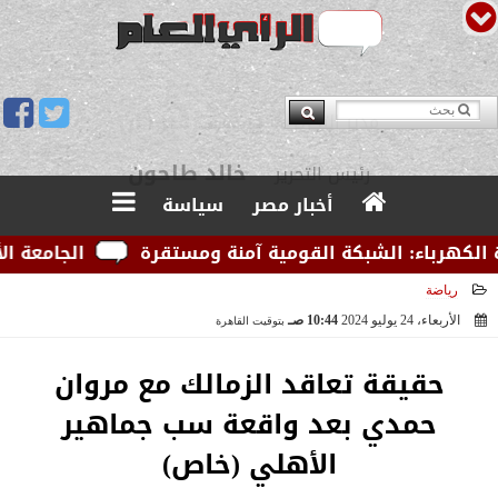
يوسف قبودان
مدير التحرير
أخبار مصر
سياسة
هرباء: الشبكة القومية آمنة ومستقرة
الجامعة الأمريك
رياضة
الأربعاء، 24 يوليو 2024
10:44 صـ
بتوقيت القاهرة
2024-07-24 10:44:23
حقيقة تعاقد الزمالك مع مروان
حمدي بعد واقعة سب جماهير
الأهلي (خاص)