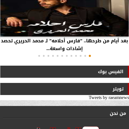
بعد أيام من طرحها.. ”فارس أحلامه” لـ محمد الحريري تحصد
إشادات واسعة...
الفيس بوك
تويتر
Tweets by raeamnews
من نحن