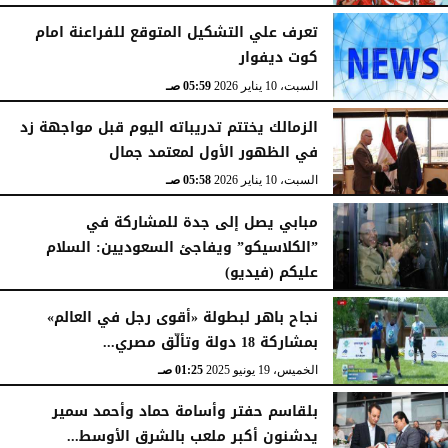
تعرف علي التشكيل المتوقع للفراعنة امام
كوت ديفوار
السبت، 10 يناير 2026
05:59 صـ
الزمالك يختتم تدريباته اليوم قبل مواجهة زد
في الظهور الأول لمعتمد جمال
السبت، 10 يناير 2026
05:58 صـ
مبابي يصل إلى جدة للمشاركة في
”الكلاسيكو” ويفاجئ السعوديين: السلام
عليكم (فيديو)
السبت، 10 يناير 2026
05:57 صـ
نجاح باهر لبطولة «أقوى رجل في العالم»
بمشاركة 18 دولة وتألّق مصري...
الخميس، 19 يونيو 2025
01:25 صـ
بلقاسم حفتر وأسامة حماد وأحمد سمير
يدشنون أكبر ملعب بالشرق الأوسط...