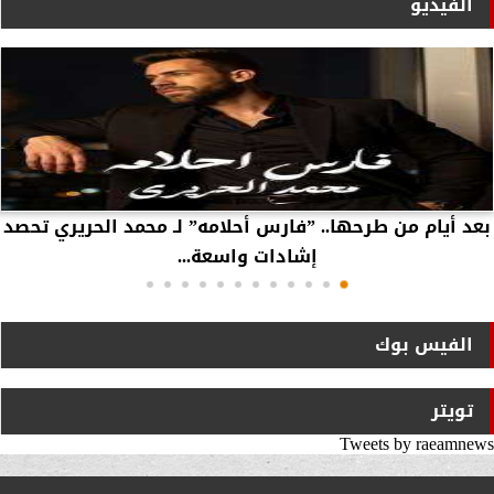
الفيديو
بعد أيام من طرحها.. ”فارس أحلامه” لـ محمد الحريري تحصد
إشادات واسعة...
الفيس بوك
تويتر
Tweets by raeamnews