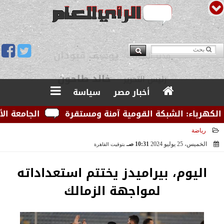
يوسف قبودان
مدير التحرير
أخبار مصر
سياسة
باء: الشبكة القومية آمنة ومستقرة
الجامعة الأمريكي
رياضة
الخميس، 25 يوليو 2024
10:31 صـ
بتوقيت القاهرة
2024-07-25 10:31:20
اليوم، بيراميدز يختتم استعداداته
لمواجهة الزمالك