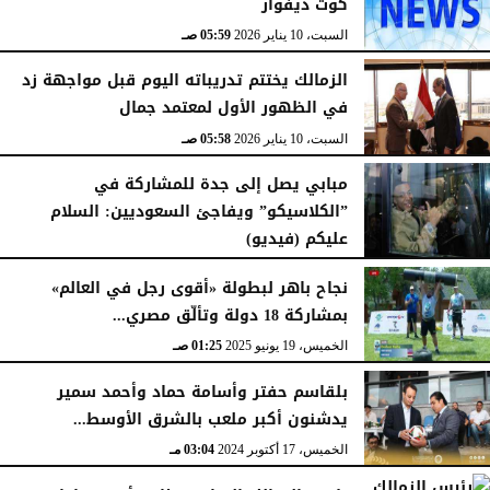
كوت ديفوار
السبت، 10 يناير 2026
05:59 صـ
الزمالك يختتم تدريباته اليوم قبل مواجهة زد
في الظهور الأول لمعتمد جمال
السبت، 10 يناير 2026
05:58 صـ
مبابي يصل إلى جدة للمشاركة في
”الكلاسيكو” ويفاجئ السعوديين: السلام
عليكم (فيديو)
السبت، 10 يناير 2026
05:57 صـ
نجاح باهر لبطولة «أقوى رجل في العالم»
بمشاركة 18 دولة وتألّق مصري...
الخميس، 19 يونيو 2025
01:25 صـ
بلقاسم حفتر وأسامة حماد وأحمد سمير
يدشنون أكبر ملعب بالشرق الأوسط...
الخميس، 17 أكتوبر 2024
03:04 مـ