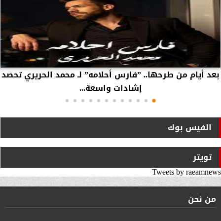
بعد أيام من طرحها.. ”فارس أحلامه” لـ محمد الحريري تحصد
إشادات واسعة...
الفيس بوك
تويتر
Tweets by raeamnews
من نحن