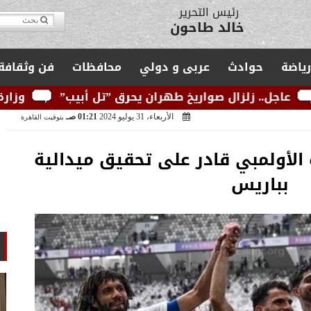
مدير التحرير
يوسف قبودان
رياضة
حوادث
عربى و دولي
محافظات
فن وثقافة
صواريخ طهران يحرق ”تل أبيب”
وزارة الكهرباء: الشب
الأربعاء، 31 يوليو 2024
01:21 صـ
بتوقيت القاهرة
 الأولمبي قادر على تحقيق ميدالية
بباريس