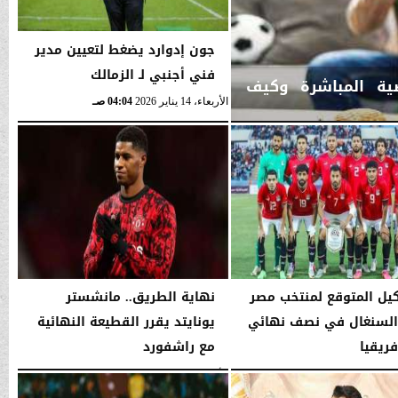
جون إدوارد يضغط لتعيين مدير
فني أجنبي لـ الزمالك
ضية المباشرة وكيف
الأربعاء، 14 يناير 2026
04:04 صـ
يل المتوقع لمنتخب مصر
نهاية الطريق.. مانشستر
السنغال في نصف نهائي
يونايتد يقرر القطيعة النهائية
فريقيا
مع راشفورد
04:02 صـ
الأربعاء، 14 يناير 2026
04:02 صـ