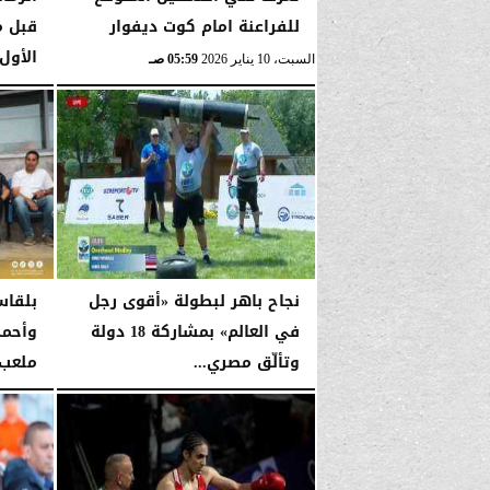
للفراعنة امام كوت ديفوار
قبل م
الأول
السبت، 10 يناير 2026
05:59 صـ
السبت، 10 يناير 2026
نجاح باهر لبطولة «أقوى رجل
بلقاس
في العالم» بمشاركة 18 دولة
وأحمد
وتألّق مصري...
ملعب 
الخميس، 19 يونيو 2025
01:25 صـ
الخميس، 17 أكتوبر 2024