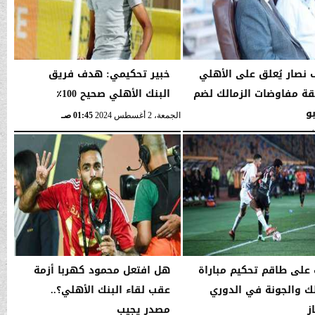
نصار يُعلق على الأهلي
خبير تحكيمي: هدف فريق
ة مفاوضات الزمالك لضم
البنك الأهلي صحيح 100٪
و
الجمعة، 2 أغسطس 2024
01:45 صـ
01:46 صـ
على طاقم تحكيم مباراة
هل افتعل محمود كهربا أزمة
لك والجونة في الدوري
عقب لقاء البنك الأهلي؟..
ز
مصدر يجيب