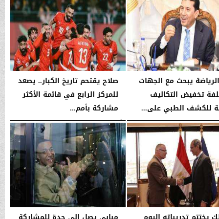
الرياضة يبحث مع الجهات
صلاح يقتحم تاريخ الكبار.. يصعد
لفة تخفيض التكاليف
للمركز الرابع في قائمة الأكثر
ية للكشف الطبي على...
مشاركة بأمم...
03:56 صـ
الأحد، 11 يناير 2026
01:48 صـ
ك يختتم تدريباته اليوم
مبابي يصل إلى جدة للمشاركة