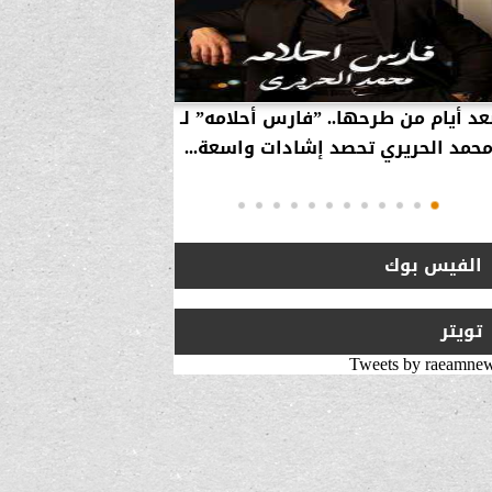
عد أيام من طرحها.. ”فارس أحلامه” لـ
بالفيديو… سامر 
حمد الحريري تحصد إشادات واسعة...
استراتيجية لزيارة 
انتقلت من ”
الفيس بوك
تويتر
Tweets by raeamne