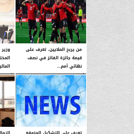
من يربح الملايين، تعرف على
وزير 
قيمة جائزة الفائز في نصف
المخت
نهائي أمم...
المال
الأربعاء، 14 يناير 2026
04:02 صـ
الأربعاء، 14 يناير 2026
تعرف علي التشكيل المتوقع
الزمال