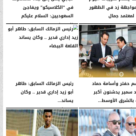
واجهة زد في الظهور
في ”الكلاسيكو” ويفاجئ
 لمعتمد جمال
السعوديين: السلام عليكم
(فيديو)
05:58 صـ
السبت، 10 يناير 2026
05:57 صـ
م حفتر وأسامة حماد
رئيس الزمالك السابق: طاهر
 سمير يدشنون أكبر
أبو زيد إداري قدير .. وكان
بالشرق الأوسط...
يساند...
03:04 مـ
الجمعة، 2 أغسطس 2024
01:50 صـ