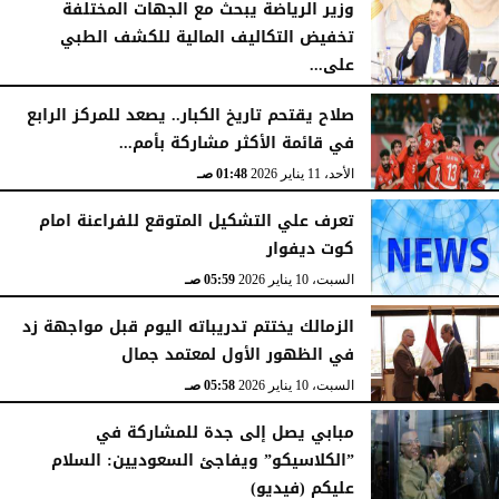
وزير الرياضة يبحث مع الجهات المختلفة
تخفيض التكاليف المالية للكشف الطبي
على...
الأربعاء، 14 يناير 2026
03:56 صـ
صلاح يقتحم تاريخ الكبار.. يصعد للمركز الرابع
في قائمة الأكثر مشاركة بأمم...
الأحد، 11 يناير 2026
01:48 صـ
تعرف علي التشكيل المتوقع للفراعنة امام
كوت ديفوار
السبت، 10 يناير 2026
05:59 صـ
الزمالك يختتم تدريباته اليوم قبل مواجهة زد
في الظهور الأول لمعتمد جمال
السبت، 10 يناير 2026
05:58 صـ
مبابي يصل إلى جدة للمشاركة في
”الكلاسيكو” ويفاجئ السعوديين: السلام
عليكم (فيديو)