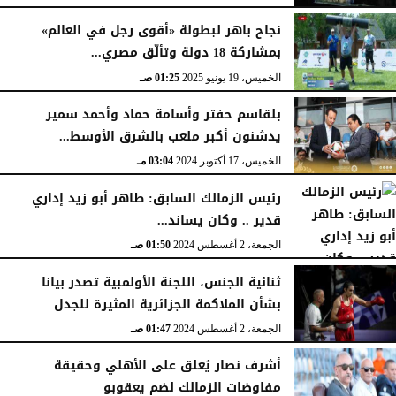
السبت، 10 يناير 2026
05:57 صـ
نجاح باهر لبطولة «أقوى رجل في العالم»
بمشاركة 18 دولة وتألّق مصري...
الخميس، 19 يونيو 2025
01:25 صـ
بلقاسم حفتر وأسامة حماد وأحمد سمير
يدشنون أكبر ملعب بالشرق الأوسط...
الخميس، 17 أكتوبر 2024
03:04 مـ
رئيس الزمالك السابق: طاهر أبو زيد إداري
قدير .. وكان يساند...
الجمعة، 2 أغسطس 2024
01:50 صـ
ثنائية الجنس، اللجنة الأولمبية تصدر بيانا
بشأن الملاكمة الجزائرية المثيرة للجدل
الجمعة، 2 أغسطس 2024
01:47 صـ
أشرف نصار يُعلق على الأهلي وحقيقة
مفاوضات الزمالك لضم يعقوبو