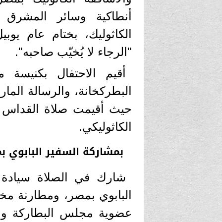
أنطاكية وسائر المشرق و
الكاثوليك، بختام عام يوب
"الرجاء لا يُخيّب صاحبه".
أقيم الاحتفال بكنيسة 
البطركخانة، والرسالة المارون
حيث أقيمت صلاة القداس 
الكاثوليكي.
بمشاركة السفير البابوي ب
شارك في الصلاة سيادة 
البابوي بمصر، ومطارنة مختل
عضوية مجلس البطاركة والأ