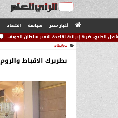
أخبار مصر
سياسة
اقتصاد
رانية لقاعدة الأمير سلطان الجوية...
عاجل.. زلزال صو
محافظات
2026-01-10 06:34:15
بطريرك الاقباط والروم 
”