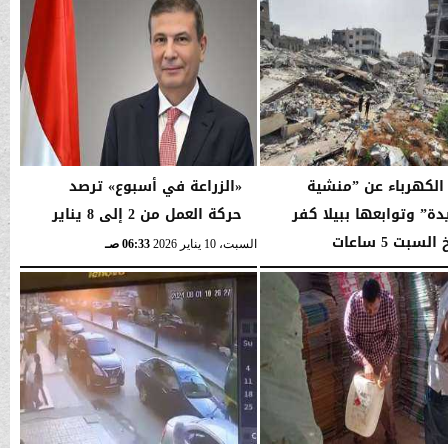
لكهرباء عن ”منشية
«الزراعة في أسبوع» ترصد
دة” وتوابعها ببيلا كفر
حركة العمل من 2 إلى 8 يناير
لسبت 5 ساعات
السبت، 10 يناير 2026
06:33 صـ
06:33 صـ