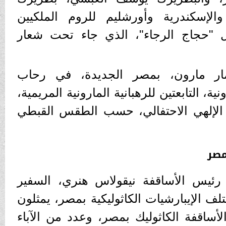
الإسكندرية وأورشليم للروم الملكيين
يل "حجاج الرجاء"، الذي جاء تحت شعار
مار مارون، بمصر الجديدة، في رحاب
ية، التابعتين للرهبانية المارونية المريمية،
الإلهي الاحتفالي، حسب الطقس القبطي
مصر
رئيس الأساقفة نيقولاس هنري، السفير
ف الإيبارشيات الكاثوليكية بمصر، يمثلون
ساقفة الكاثوليك بمصر، وعدد من الآباء