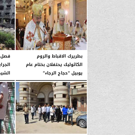
بطريرك الاقباط والروم
فصل ا
الكاثوليك يحتفلان بختام عام
الجراي
يوبيل ”حجاج الرجاء”
الشيخ ا
السبت، 10 يناير 2026
06:34 صـ
السبت، 10 يناير 2026