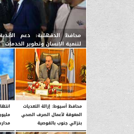
محافظ الدقهلية: دعم الأندية 
لتنمية الإنسان وتطوير الخدمات
الأحد، 11 يناير 2026
02:49 صـ
محافظ أسيوط: إزالة التعديات
انتها
المعوقة لأعمال الصرف الصحي
مليون
بنزالي جنوب بالقوصية
مدارس
السبت، 10 يناير 2026
11:39 صـ
السبت، 10 يناير 2026