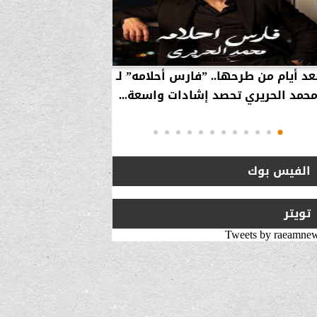
عد أيام من طرحها.. ”فارس أحلامه” لـ
بالفيديو… سامر 
حمد الحريري تحصد إشادات واسعة...
استراتيجية لزيارة 
انتقلت من ”
الفيس بوك
تويتر
Tweets by raeamne