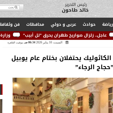
مدير التحرير
يوسف قبودان
رياضة
حوادث
عربى و دولي
محافظات
فن وثقافة
اريخ طهران يحرق ”تل أبيب”
وزارة الكهرباء: الشبكة 
السبت، 10 يناير 2026
06:34 صـ
بتوقيت القاهرة
الكاثوليك يحتفلان بختام عام يوبيل
حجاج الرجاء”