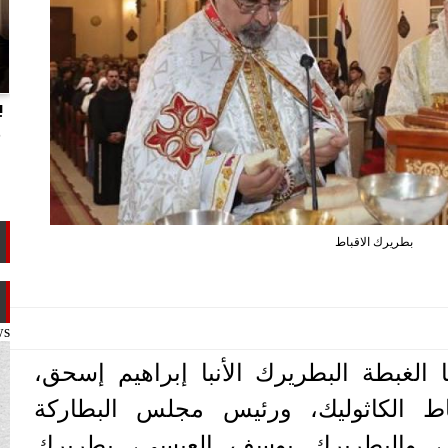
انتهاكات الدوحة.. تقرير يفضح تجاوزات
ب
تميم ضد ابن عمه طلال آل ثاني
م
بطريرك الاقباط
ws
 الغبطة البطريرك الأنبا إبراهيم إسحق،
باط الكاثوليك، ورئيس مجلس البطاركة
صر، والبطريرك يوسف العبسي، بطريرك