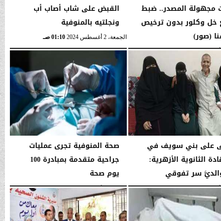
 مجهولة المصدر.. ضبط
القبض على شاب أصاب أب
خل وكلور بدون ترخيص
ونجلتيه بالمنوفية
ا (صور)
الجمعة، 2 أغسطس 2024
01:10 صـ
01:14 صـ
ى على بني سويف في
صحة المنوفية تجرى عمليات
دة الثانوية الأزهرية:
جراحية متقدمة بمبادرة 100
الديَّ سر تفوقي
يوم صحة
01:03 صـ
الجمعة، 2 أغسطس 2024
12:52 صـ