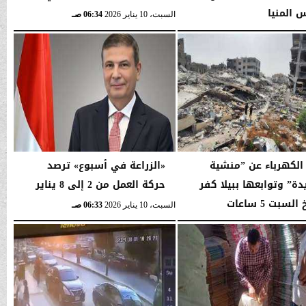
 المنيا
السبت، 10 يناير 2026
06:34 صـ
06:35 صـ
لكهرباء عن ”منشية
«الزراعة في أسبوع» ترصد
دة” وتوابعها ببيلا كفر
حركة العمل من 2 إلى 8 يناير
لسبت 5 ساعات
السبت، 10 يناير 2026
06:33 صـ
06:33 صـ