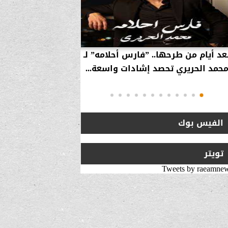
عد أيام من طرحها.. ”فارس أحلامه” لـ
بالفيديو… سامر 
حمد الحريري تحصد إشادات واسعة...
استراتيجية لزيارة 
انتقلت من ”
الفيس بوك
تويتر
Tweets by raeamne