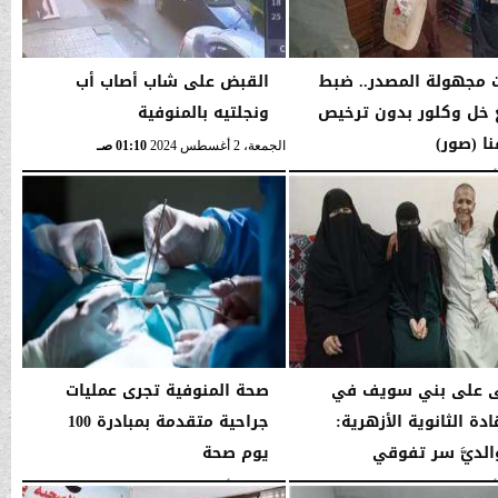
 مجهولة المصدر.. ضبط
القبض على شاب أصاب أب
خل وكلور بدون ترخيص
ونجلتيه بالمنوفية
ا (صور)
الجمعة، 2 أغسطس 2024
01:10 صـ
01:14 صـ
ى على بني سويف في
صحة المنوفية تجرى عمليات
دة الثانوية الأزهرية:
جراحية متقدمة بمبادرة 100
الديَّ سر تفوقي
يوم صحة
01:03 صـ
الجمعة، 2 أغسطس 2024
12:52 صـ