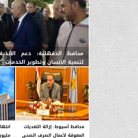
محافظ الدقهلية: دعم الأندية 
لتنمية الإنسان وتطوير الخدمات
الأحد، 11 يناير 2026
02:49 صـ
محافظ أسيوط: إزالة التعديات
انتها
المعوقة لأعمال الصرف الصحي
مليون