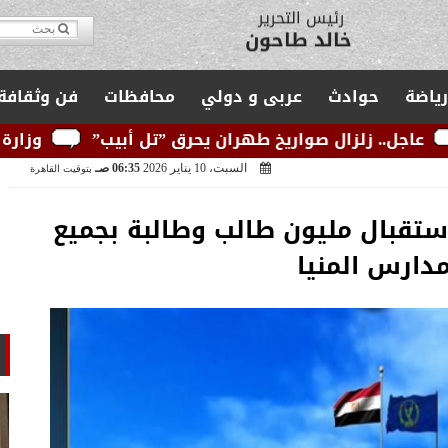
مدير التحرير
يوسف قبودان
رياضة
حوادث
عربى و دولي
محافظات
فن وثقافة
اريخ طهران يحرق ”تل أبيب”
وزارة الكهرباء: الشبكة 
السبت، 10 يناير 2026
06:35 صـ
بتوقيت القاهرة
إستقبال مليون طالب وطالبة بجميع
دارس المنيا