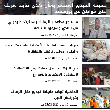
حقيقة الفيديو المنتشر بشأن تعدي ضابط شرطة
على مواطن في بورسعيد
مستأجر مطعم بـ الزمالك يستغيث: طردوني
من النادي وسرقوا البضاعة
الأربعاء، 14 يناير 2026
04:06 صـ
الأربعاء، 14 يناير 2026
03:25 صـ
ضربة حاسمة لمافيا ”الأغذية الفاسدة”.. ضبط
6 أطنان دواجن نافقة بالقاهرة
الأحد، 11 يناير 2026
02:40 صـ
حي النزهة يواصل حملات رفع الإشغالات
لاستعادة الانضباط بالشوارع
الأحد، 11 يناير 2026
02:37 صـ
الداخلية توضح حقيقة فيديو حفل الزفاف
بكورنيش النيل
السبت، 10 يناير 2026
05:53 صـ