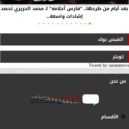
بعد أيام من طرحها.. ”فارس أحلامه” لـ محمد الحريري تحصد
إشادات واسعة...
الفيس بوك
تويتر
Tweets by raeamnews
من نحن
الأقسام