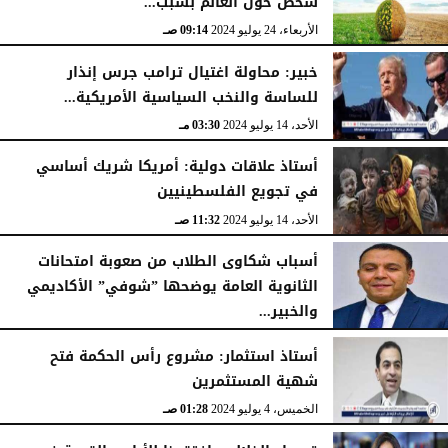
شخص حول العالم بسبب...
الأربعاء، 24 يوليو 2024
09:14 صـ
خبير: محاولة اغتيال ترامب جرس إنذار
للساسة والنخب السياسية الأمريكية...
الأحد، 14 يوليو 2024
03:30 مـ
أستاذ علاقات دولية: أمريكا شريك أساسي
في تجويع الفلسطينيين
الأحد، 14 يوليو 2024
11:32 صـ
أسباب شكاوى الطلاب من صعوبة امتحانات
الثانوية العامة يوضحها ”شوفي” الأكاديمي
والخبير...
الإثنين، 8 يوليو 2024
11:25 صـ
أستاذ استثمار: مشروع رأس الحكمة فتح
شهية المستثمرين
الخميس، 4 يوليو 2024
01:28 صـ