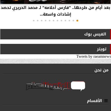
بعد أيام من طرحها.. ”فارس أحلامه” لـ محمد الحريري تحصد
إشادات واسعة...
الفيس بوك
تويتر
Tweets by raeamnews
من نحن
الأقسام