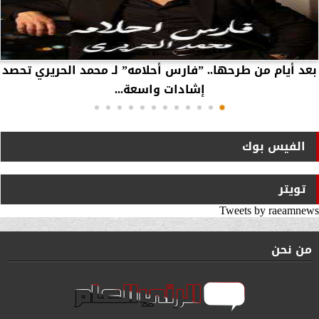
بعد أيام من طرحها.. ”فارس أحلامه” لـ محمد الحريري تحصد
إشادات واسعة...
الفيس بوك
تويتر
Tweets by raeamnews
من نحن