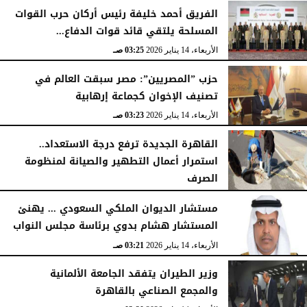
الفريق أحمد خليفة رئيس أركان حرب القوات
المسلحة يلتقي قائد قوات الدفاع...
الأربعاء، 14 يناير 2026
03:25 صـ
حزب ”المصريين”: مصر سبقت العالم في
تصنيف الإخوان كجماعة إرهابية
الأربعاء، 14 يناير 2026
03:23 صـ
القاهرة الجديدة ترفع درجة الاستعداد..
استمرار أعمال التطهير والصيانة لمنظومة
الصرف
الأربعاء، 14 يناير 2026
03:23 صـ
مستشار الديوان الملكي السعودي ... يهنئ
المستشار هشام بدوي برئاسة مجلس النواب
الأربعاء، 14 يناير 2026
03:21 صـ
وزير الطيران يتفقد الجامعة الألمانية
والمجمع الصناعي بالقاهرة