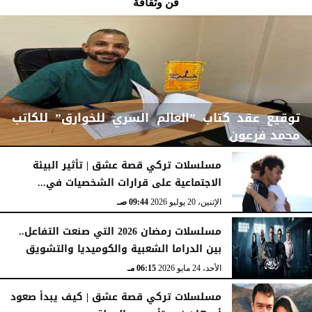
فن وثقافة
توقيع عقد كتاب ”العالم السري للخوارق” للكاتب
محمد فرعون
مسلسلات تركي قصة عشق | تأثير البيئة
الاجتماعية على قرارات الشخصيات في...
الإثنين، 22 يونيو 2026
12:13 مـ
الإثنين، 20 يوليو 2026
09:44 صـ
مسلسلات رمضان 2026 التي صنعت التفاعل..
بين الدراما الشعبية والكوميديا والتشويق
الأحد، 24 مايو 2026
06:15 مـ
مسلسلات تركي قصة عشق | كيف يبدأ صعود