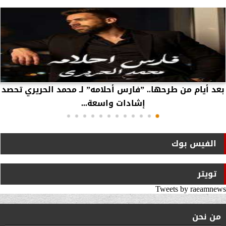
بعد أيام من طرحها.. ”فارس أحلامه” لـ محمد الحريري تحصد
إشادات واسعة...
الفيس بوك
تويتر
Tweets by raeamnews
من نحن