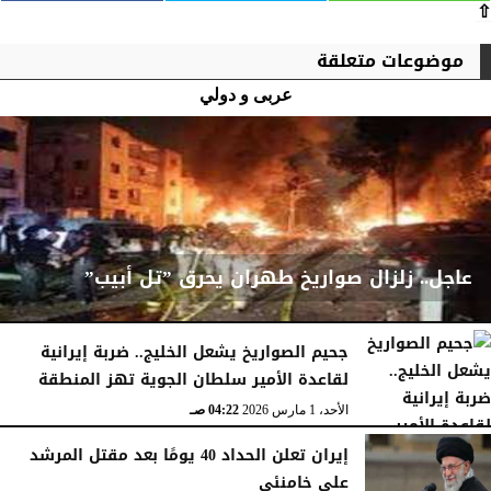
⇧
موضوعات متعلقة
عربى و دولي
عاجل.. زلزال صواريخ طهران يحرق ”تل أبيب”
جحيم الصواريخ يشعل الخليج.. ضربة إيرانية
لقاعدة الأمير سلطان الجوية تهز المنطقة
الأحد، 1 مارس 2026
04:23 صـ
الأحد، 1 مارس 2026
04:22 صـ
إيران تعلن الحداد 40 يومًا بعد مقتل المرشد
علي خامنئي