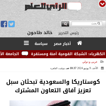
يوسف قبودان
مدير التحرير
خالد طاحون
رئيس التحرير
أخبار مصر
سياسة
هرباء: الشبكة القومية آمنة ومستقرة
الجامعة الأمريك
عربى و دولي
الأحد، 9 يونيو 2024
10:37 صـ
بتوقيت القاهرة
2024-06-09 10:37:54
كوستاريكا والسعودية تبحثان سبل
تعزيز آفاق التعاون المشترك