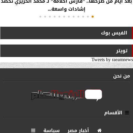
بعد أيام من طرحها.. ”فارس أحلامه” لـ محمد الحريري تحصد
إشادات واسعة...
الفيس بوك
تويتر
Tweets by raeamnews
من نحن
الأقسام
أخبار مصر
سياسة