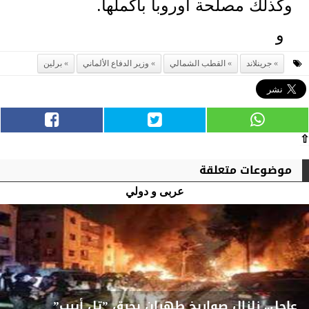
وكذلك مصلحة أوروبا بأكملها.
و
جرينلاند
القطب الشمالي
وزير الدفاع الألماني
برلين
⇧
موضوعات متعلقة
عربى و دولي
عاجل.. زلزال صواريخ طهران يحرق ”تل أبيب”