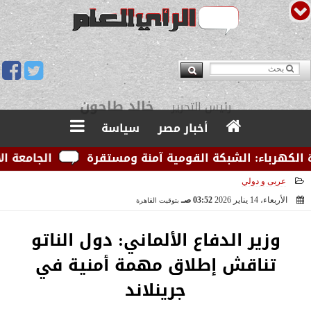
يوسف قبودان
مدير التحرير
أخبار مصر
سياسة
رباء: الشبكة القومية آمنة ومستقرة
الجامعة الأمريك
عربى و دولي
الأربعاء، 14 يناير 2026
03:52 صـ
بتوقيت القاهرة
2026-01-14 03:52:52
وزير الدفاع الألماني: دول الناتو
تناقش إطلاق مهمة أمنية في
جرينلاند