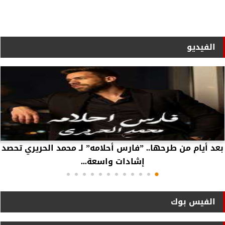
الفيديو
بعد أيام من طرحها.. ”فارس أحلامه” لـ محمد الحريري تحصد
إشادات واسعة...
الفيس بوك