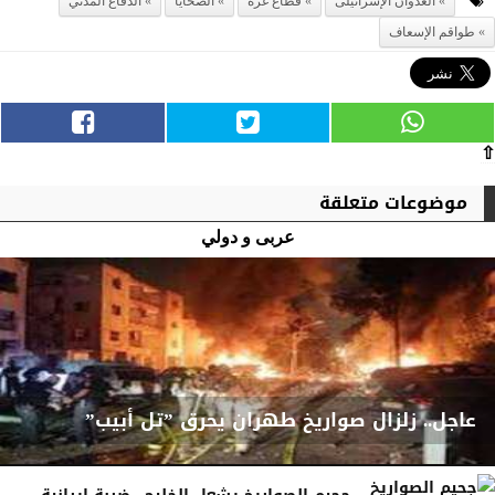
العدوان الإسرائيلى
قطاع غزة
الضحايا
الدفاع المدني
طواقم الإسعاف
⇧
موضوعات متعلقة
عربى و دولي
عاجل.. زلزال صواريخ طهران يحرق ”تل أبيب”