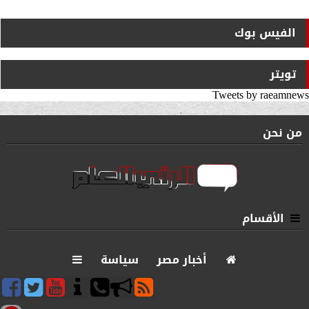
الفيس بوك
تويتر
Tweets by raeamnews
من نحن
الأقسام
أخبار مصر
سياسة