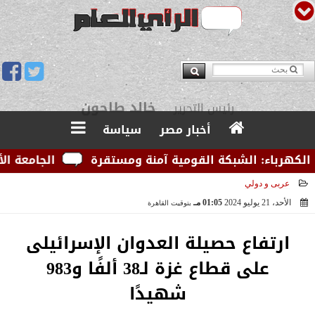
يوسف قبودان
مدير التحرير
أخبار مصر
سياسة
رباء: الشبكة القومية آمنة ومستقرة
الجامعة الأمريكي
عربى و دولي
الأحد، 21 يوليو 2024
01:05 مـ
بتوقيت القاهرة
2024-07-21 13:05:11
ارتفاع حصيلة العدوان الإسرائيلى
على قطاع غزة لـ38 ألفًا و983
شهيدًا