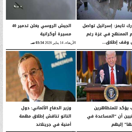
رك تايمز: إسرائيل تواصل
الجيش الروسي يعلن تدمير 40
 الممنهج في غزة رغم
مسيرة أوكرانية
 وقف إطلاق...
الأربعاء، 14 يناير 2026
03:54 صـ
03:56 صـ
 يؤكد للمتظاهرين
وزير الدفاع الألماني: دول
انيين أن “المساعدة في
الناتو تناقش إطلاق مهمة
ا” إليهم
أمنية في جرينلاند