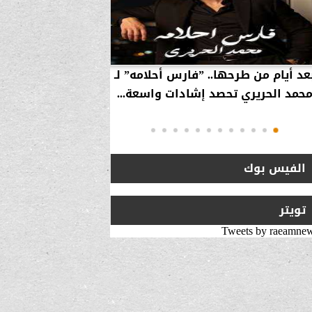
عد أيام من طرحها.. ”فارس أحلامه” لـ
بالفيديو… سامر 
حمد الحريري تحصد إشادات واسعة...
استراتيجية لزيارة 
انتقلت من ”
الفيس بوك
تويتر
Tweets by raeamne