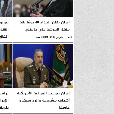
إيران تعلن الحداد 40 يومًا بعد
نيويو
مقتل المرشد علي خامنئي
الهدم
اتفاق
الأحد، 1 مارس 2026
04:19 صـ
الأربعاء، 14 يناير 2026
إيران تتوعد.. القواعد الأمريكية
ترامب
أهداف مشروعة والرد سيكون
الإير
حاسمًا
طريقه