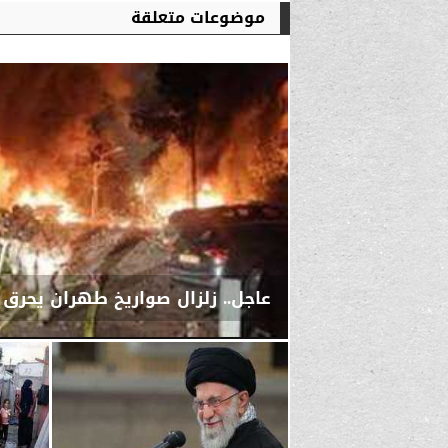
موضوعات متعلقة
عاجل.. زلزال صواريخ طهران يحرق 
الأحد، 1 مارس 2026
04:23 صـ