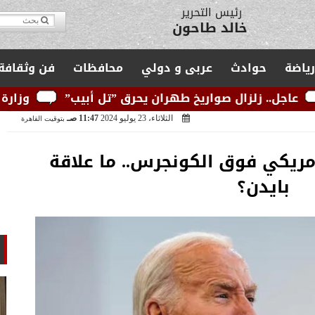
مدير التحرير
يوسف قبودان
رياضة
حوادث
عربى و دولي
محافظات
فن وثقافة
اريخ طهران يحرق ”تل أبيب”
وزارة الكهرباء: الشبكة 
الثلاثاء، 23 يوليو 2024
11:47 صـ
بتوقيت القاهرة
مريكي فوق الكونجرس.. ما علاقة
بايدن؟