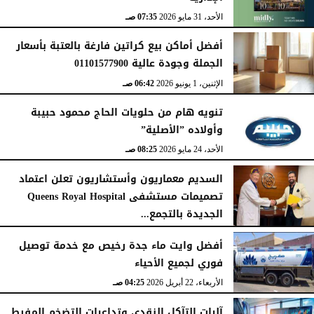
الأحد، 31 مايو 2026
07:35 صـ
أفضل أماكن بيع كراتين فارغة بالعتبة بأسعار
الجملة وجودة عالية 01101577900
الإثنين، 1 يونيو 2026
06:42 صـ
تنويه هام من حلويات الحاج محمود حبيبة
وأولاده ”الأصلية”
الأحد، 24 مايو 2026
08:25 صـ
السديم معماريون وأستشاريون تعلن اعتماد
تصميمات مستشفى Queens Royal Hospital
الجديدة بالتجمع...
الأحد، 10 مايو 2026
08:40 صـ
أفضل وايت ماء جدة رخيص مع خدمة توصيل
فوري لجميع الأحياء
الأربعاء، 22 أبريل 2026
04:25 صـ
آليات التآكل النقدي وتداعيات التضخم المفرط