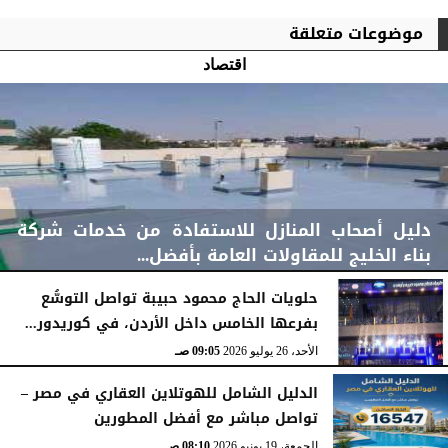
موضوعات متعلقة
اقتصاد
دليل أصحاب المنازل للاستفادة من خدمات شركة
بناء الخليج للمقاولات العامة بأفضل...
حلويات الحاج محمود حبيبة تواصل التوسُّع
بفرعها الخامس داخل الأردن، في كوريدور...
الأحد، 2 أغسطس 2026
11:48 صـ
الأحد، 26 يوليو 2026
09:05 صـ
الدليل الشامل للهوتلاين العقاري في مصر –
تواصل مباشر مع أفضل المطورين
الجمعة، 19 يونيو 2026
08:10 صـ