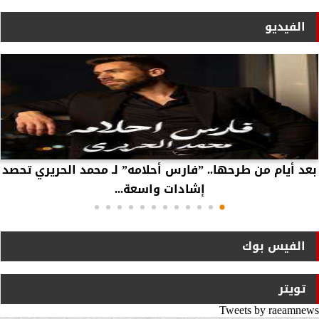
الفيديو
بعد أيام من طرحها.. ”فارس أحلامه” لـ محمد الحريري تحصد
إشادات واسعة...
الفيس بوك
تويتر
Tweets by raeamnews