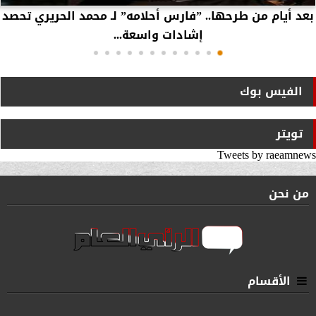
بعد أيام من طرحها.. ”فارس أحلامه” لـ محمد الحريري تحصد
إشادات واسعة...
الفيس بوك
تويتر
Tweets by raeamnews
من نحن
الأقسام