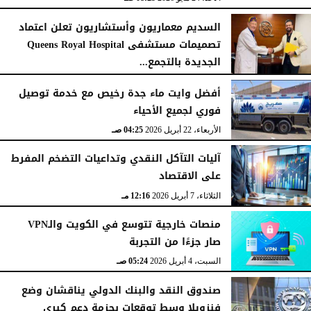
السديم معماريون وأستشاريون تعلن اعتماد
تصميمات مستشفى Queens Royal Hospital
الجديدة بالتجمع...
الأحد، 10 مايو 2026
08:40 صـ
أفضل وايت ماء جدة رخيص مع خدمة توصيل
فوري لجميع الأحياء
الأربعاء، 22 أبريل 2026
04:25 صـ
آليات التآكل النقدي وتداعيات التضخم المفرط
على الاقتصاد
الثلاثاء، 7 أبريل 2026
12:16 مـ
منصات خارجية تتوسع في الكويت والـVPN
صار جزءًا من التجربة
السبت، 4 أبريل 2026
05:24 صـ
صندوق النقد والبنك الدولي يناقشان وضع
فنزويلا وسط توقعات بحزمة دعم كبرى