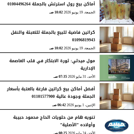
أماكن بيع رول استرتش بالجملة 01004496264
الجمعة، 19 يونيو 2026
10:02 صـ
كراتين فاضية للبيع بالجملة للتعبئة والنقل
01096819943
الجمعة، 19 يونيو 2026
10:02 صـ
مول ميدلي: ثورة الابتكار في قلب العاصمة
الإدارية
الأحد، 31 مايو 2026
07:35 صـ
أفضل أماكن بيع كراتين فارغة بالعتبة بأسعار
الجملة وجودة عالية 01101577900
الإثنين، 1 يونيو 2026
06:42 صـ
تنويه هام من حلويات الحاج محمود حبيبة
وأولاده ”الأصلية”
الأحد، 24 مايو 2026
08:25 صـ