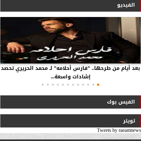
الفيديو
بعد أيام من طرحها.. ”فارس أحلامه” لـ محمد الحريري تحصد
إشادات واسعة...
الفيس بوك
تويتر
Tweets by raeamnews