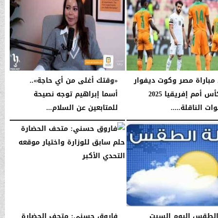
11:12 صـ
مباراة مصر وكوت ديفوار
«وقتك أغلى من أي حاجة»..
في كأس أمم إفريقيا 2025
أسما إبراهيم توجه نصيحة
ات الناقلة.....
للمتابعين عن السلام...
11:42 صـ
السبت، 10 يناير 2026
06:32 صـ
الطقس اليوم السبت
فاروق حسني: متحف الحضارة