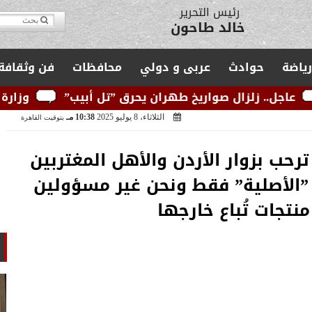
مدير التحرير
يوسف قبودان
رياضة
حوادث
عربى و دولي
محافظات
فن وثقافة
صواريخ طهران يحرق ”تل أبيب”
وزارة الكهرباء: الشبك
الثلاثاء، 8 يوليو 2025
10:38 مـ
بتوقيت القاهرة
ترحب بزوار الأردن والأهل المغتربين
 ”الأصلية” فقط ونحن غير مسؤولين
نتجات تُباع خارجها