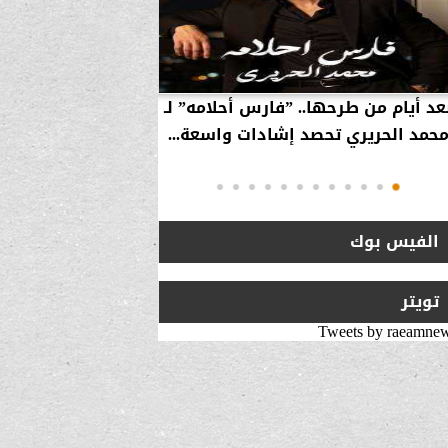
عد أيام من طرحها.. ”فارس أحلامه” لـ
بالفيديو… سامر 
حمد الحريري تحصد إشادات واسعة...
استراتيجية لزيارة 
انتقلت من ”
الفيس بوك
تويتر
Tweets by raeamne