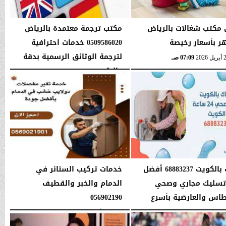
مكتب شغالات بالرياض
مكتب ترجمة معتمدة بالرياض
ر بأسعار رخيصة
0509586020 خدمات احترافية
لترجمة الوثائق الرسمية بدقة
07:09 صـ
عالية
السبت، 11 أبريل 2026
03:27 مـ
سباك بالكويت 68883237 أفضل
خدمات تركيب الستائر في
تسليك مجاري وصحي
الدمام والخبر والقطيف
طاس والعارضية بأسرع
056902190
..
السبت، 11 أبريل 2026
08:02 صـ