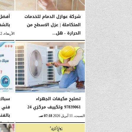
شركة عوازل الدمام للخدمات
أفضل 
المتكاملة | عزل الاسطح من
بالشه
الحرارة - هل...
الأربعاء، 22 أبريل 2026
الإثنين، 11 مايو 2026
11:32 مـ
تصليح مكيفات الجهراء
97839061 وتكييف مركزي 24
فني 
بالفن
السبت، 11 أبريل 2026
07:18 صـ
خدمة.