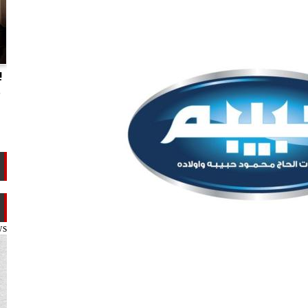
انتهاكات الدوحة.. تقرير يفضح تجاوزات
ب
تميم ضد ابن عمه طلال آل ثاني
م
ws