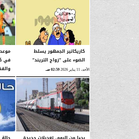
السبت، 11 أبريل 2026
كاريكاتير الجمهور يسلط
موعد 
الضوء على ”زواج التريند”
والقنو
الأحد، 11 يناير 2026
02:59 صـ
السبت، 10 يناير 2026
بدءا من اليوم، تعديلات جديدة
حالة 