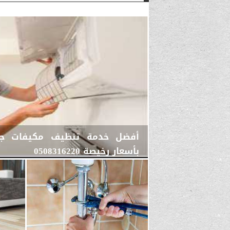
بأسعار رخيصة 0508316220
الجمعة، 15 مايو 2026
12:27 مـ