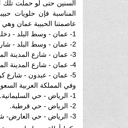
السنين حتى لو حملت تلك ا
المناسبة فإن حلويات حبيب
عاصمتنا الحبيبة عمان وهي كا
1- عمان - وسط البلد - دخلة البنك العربي- شارع محمود حبيبة.
2- عمان - وسط البلد - شارع الملك حسين.
3- عمان - شارع المدينة المنورة - دوار الواحة.
4- عمان - شارع المدينة المنورة - المجمع الرئيسي.
5- عمان - عبدون - شارع كردور عبدون (قريباً).
وفي المملكة العربية السعود
1- الرياض - حي السليمانية.
2- الرياض - حي قرطبة.
3- الرياض - حي العارض- شارع الملك عبد العزيز.