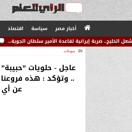
أخبار مصر
سياسة
اقتصاد
إيرانية لقاعدة الأمير سلطان الجوية...
عاجل.. زلزال 
منوعات
2025-07-08 22:38:56
عاجل - حلويات ”حبيبة” 
.. وتؤكد : هذه فروعنا
عن أي م