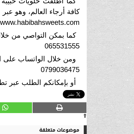
كما أطلقت حلويات حبيبة مو
كافة أرجاء العالم، وهو عبر ا
كما بمكن التواصي من خلال 
065531555
0799036475
⇧
موضوعات متعلقة