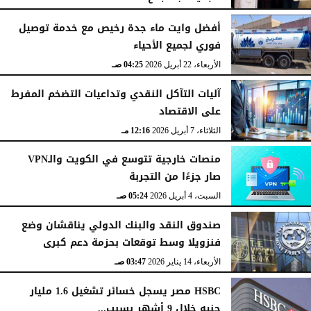
الأحد، 10 مايو 2026
08:40 صـ
أفضل وايت ماء جدة رخيص مع خدمة توصيل
فوري لجميع الأحياء
الأربعاء، 22 أبريل 2026
04:25 صـ
آليات التآكل النقدي وتداعيات التضخم المفرط
على الاقتصاد
الثلاثاء، 7 أبريل 2026
12:16 مـ
منصات خارجية تتوسع في الكويت والـVPN
صار جزءًا من التجربة
السبت، 4 أبريل 2026
05:24 صـ
صندوق النقد والبنك الدولي يناقشان وضع
فنزويلا وسط توقعات بحزمة دعم كبرى
الأربعاء، 14 يناير 2026
03:47 صـ
HSBC مصر يسجل خسائر تشغيل 1.6 مليار
جنيه خلال 9 أشهر بسبب...