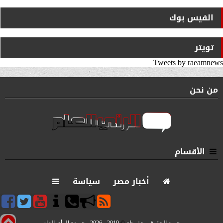
الفيس بوك
تويتر
Tweets by raeamnews
من نحن
الأقسام
أخبار مصر
سياسة