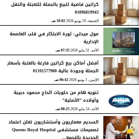
كراتين فاضية للبيع بالجملة للتعبئة والنقل
01096819943
الجمعة، 19 يونيو 2026
10:02 صـ
مول ميدلي: ثورة الابتكار في قلب العاصمة
الإدارية
الأحد، 31 مايو 2026
07:35 صـ
أفضل أماكن بيع كراتين فارغة بالعتبة بأسعار
الجملة وجودة عالية 01101577900
الإثنين، 1 يونيو 2026
06:42 صـ
تنويه هام من حلويات الحاج محمود حبيبة
وأولاده ”الأصلية”
الأحد، 24 مايو 2026
08:25 صـ
السديم معماريون وأستشاريون تعلن اعتماد
تصميمات مستشفى Queens Royal Hospital
الجديدة بالتجمع...