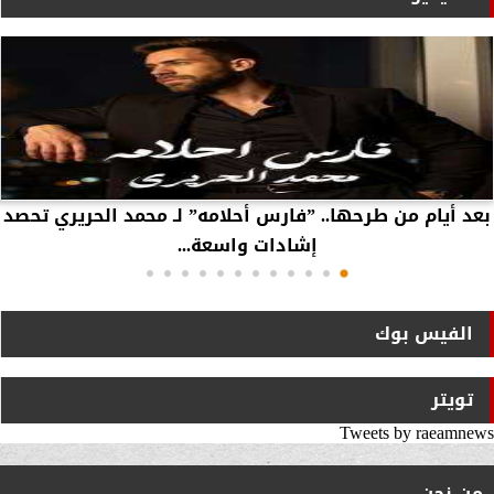
بعد أيام من طرحها.. ”فارس أحلامه” لـ محمد الحريري تحصد
إشادات واسعة...
الفيس بوك
تويتر
Tweets by raeamnews
من نحن