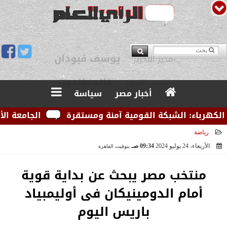
يوسف قبودان
مدير التحرير
أخبار مصر
سياسة
باء: الشبكة القومية آمنة ومستقرة
الجامعة الأمريكية
رياضة
الأربعاء، 24 يوليو 2024
09:34 صـ
بتوقيت القاهرة
2024-07-24 09:34:05
منتخب مصر يبحث عن بداية قوية
أمام الدومينيكان فى أوليمبياد
باريس اليوم