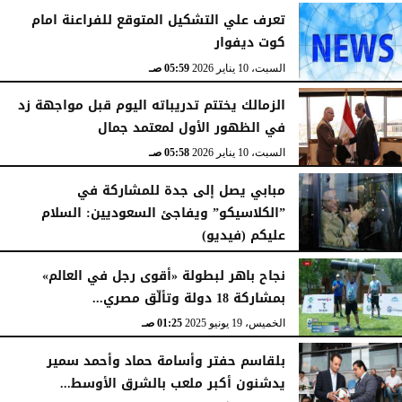
تعرف علي التشكيل المتوقع للفراعنة امام
كوت ديفوار
السبت، 10 يناير 2026
05:59 صـ
الزمالك يختتم تدريباته اليوم قبل مواجهة زد
في الظهور الأول لمعتمد جمال
السبت، 10 يناير 2026
05:58 صـ
مبابي يصل إلى جدة للمشاركة في
”الكلاسيكو” ويفاجئ السعوديين: السلام
عليكم (فيديو)
السبت، 10 يناير 2026
05:57 صـ
نجاح باهر لبطولة «أقوى رجل في العالم»
بمشاركة 18 دولة وتألّق مصري...
الخميس، 19 يونيو 2025
01:25 صـ
بلقاسم حفتر وأسامة حماد وأحمد سمير
يدشنون أكبر ملعب بالشرق الأوسط...