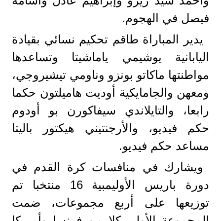
وأحمد سيد زيزو وإبراهيم عادل وأسامة
فيصل في الهجوم.
يدير المباراة طاقم تحكيم نسائي بقيادة
اليابانية يوشيمي ياماشيتا وتساعدها
مواطنتها ماكاتو بونزو وناومي تيشيروجي،
ومعهن والجامايكية أوديت هاميلتون حكما
رابعا، والتايلاندي سيفاكورن بو أودوم
حكم فيديو، والأرجنتيني هيكتور باليتا
مساعد حكم فيديو.
ويشارك في منافسات كرة القدم في
دورة باريس الأوليمبية 16 منتخبا تم
توزيعها على أربع مجموعات، ضمت
المجموعة الأولى كلا من فرنسا وأمريكا