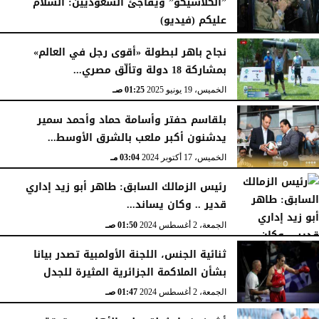
”الكلاسيكو” ويفاجئ السعوديين: السلام
عليكم (فيديو)
السبت، 10 يناير 2026
05:57 صـ
نجاح باهر لبطولة «أقوى رجل في العالم»
بمشاركة 18 دولة وتألّق مصري...
الخميس، 19 يونيو 2025
01:25 صـ
بلقاسم حفتر وأسامة حماد وأحمد سمير
يدشنون أكبر ملعب بالشرق الأوسط...
الخميس، 17 أكتوبر 2024
03:04 مـ
رئيس الزمالك السابق: طاهر أبو زيد إداري
قدير .. وكان يساند...
الجمعة، 2 أغسطس 2024
01:50 صـ
ثنائية الجنس، اللجنة الأولمبية تصدر بيانا
بشأن الملاكمة الجزائرية المثيرة للجدل
الجمعة، 2 أغسطس 2024
01:47 صـ