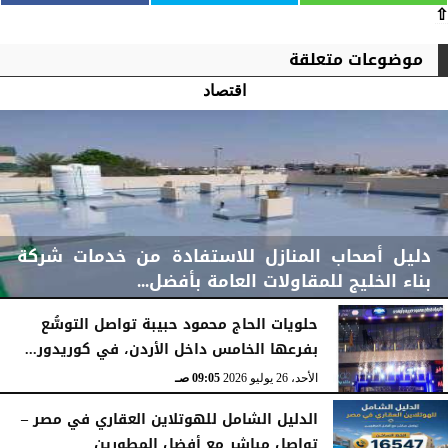
⇧
موضوعات متعلقة
اقتصاد
دليل أصحاب المنازل للاستفادة من خدمات شركة
بناء الخليج للمقاولات العامة بأفضل...
حلويات الحاج محمود حبيبة تواصل التوسُّع
بفرعها الخامس داخل الأردن، في كوريدور...
الأحد، 2 أغسطس 2026
11:48 صـ
الأحد، 26 يوليو 2026
09:05 صـ
الدليل الشامل للهوتلاين العقاري في مصر –
تواصل مباشر مع أفضل المطورين