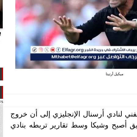
انتهاكات الدوحة.. تقرير يفضح تجاوزات
ب
تميم ضد ابن عمه طلال آل ثاني
م
ميكيل أرتيتا
ws
الفني لنادي أرسنال الإنجليزي إلى أن خروج
ق أصبح وشيكا وسط تقارير تربطه بنادي