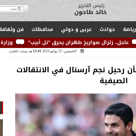
مدير التحرير
يوسف قبودان
رياضة
حوادث
عربى و دولي
محافظات
فن وثقافة
اريخ طهران يحرق ”تل أبيب”
وزارة الكهرباء: الشبكة 
الخميس، 25 يوليو 2024
12:41 مـ
بتوقيت القاهرة
أن رحيل نجم آرسنال في الانتقالات
الصيفية