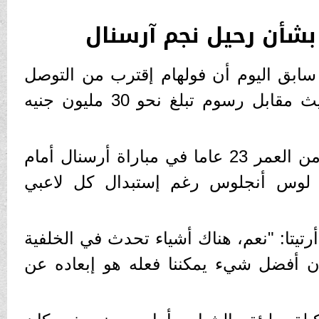
 بشأن رحيل نجم آرسنال
ابق اليوم أن فولهام إقترب من التوصل
إلى إتفاق بشأن إميل سميث مقابل رسوم تبلغ نحو 30 مليون جنيه
ولم يشارك اللاعب البالغ من العمر 23 عاما في مباراة أرسنال أمام
 في مدينة لوس أنجلوس رغم إستبدال كل لاعبي
تيتا: "نعم، هناك أشياء تحدث في الخلفية
ن أفضل شيء يمكننا فعله هو إبعاده عن