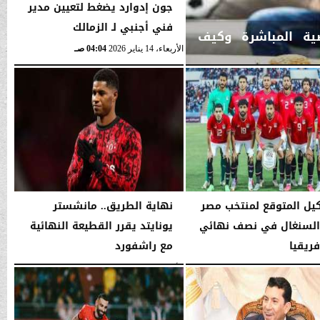
جون إدوارد يضغط لتعيين مدير
فني أجنبي لـ الزمالك
ضية المباشرة وكيف
الأربعاء، 14 يناير 2026
04:04 صـ
يل المتوقع لمنتخب مصر
نهاية الطريق.. مانشستر
السنغال في نصف نهائي
يونايتد يقرر القطيعة النهائية
فريقيا
مع راشفورد
04:02 صـ
الأربعاء، 14 يناير 2026
04:02 صـ