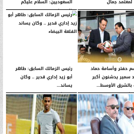
 لمعتمد جمال
السعوديين: السلام عليكم
(فيديو)
05:58 صـ
السبت، 10 يناير 2026
05:57 صـ
م حفتر وأسامة حماد
رئيس الزمالك السابق: طاهر
 سمير يدشنون أكبر
أبو زيد إداري قدير .. وكان
بالشرق الأوسط...
يساند...
03:04 مـ
الجمعة، 2 أغسطس 2024
01:50 صـ