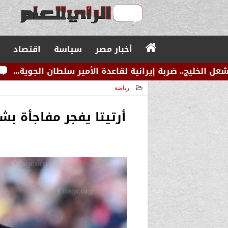
أخبار مصر
سياسة
اقتصاد
رانية لقاعدة الأمير سلطان الجوية...
عاجل.. زلزال صو
رياضة
2024-07-25 12:41:56
أرتيتا يفجر مفاجأة بش