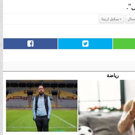
".
سنال
ميكيل ارتيتا
رياضة