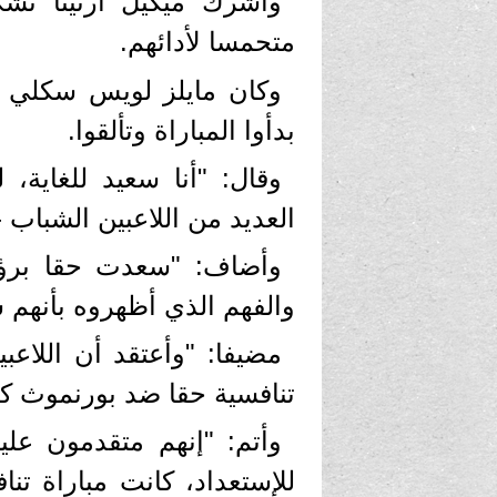
وأشرك ميكيل أرتيتا تشك
متحمسا لأدائهم.
وكان مايلز لويس سكلي وإ
بدأوا المباراة وتألقوا.
وقال: "أنا سعيد للغاية، 
العديد من اللاعبين الشباب
وأضاف: "سعدت حقا برؤي
والفهم الذي أظهروه بأنهم س
مضيفا: "وأعتقد أن اللاعبي
تنافسية حقا ضد بورنموث كما
وأتم: "إنهم متقدمون علي
للإستعداد، كانت مباراة تنا