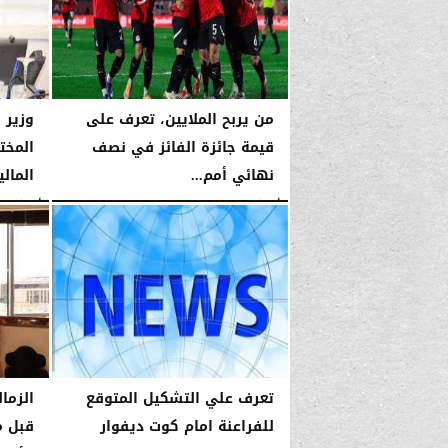
من يربح الملايين، تعرف على
وزير 
قيمة جائزة الفائز في نصف
المخت
نهائي أمم...
المال
الأربعاء، 14 يناير 2026
04:02 صـ
الأربعاء، 14 يناير 2026
تعرف علي التشكيل المتوقع
الزمال
للفراعنة امام كوت ديفوار
قبل م