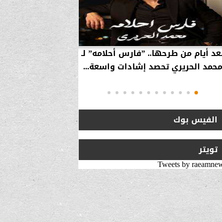
عد أيام من طرحها.. ”فارس أحلامه” لـ
بالفيديو… سامر 
حمد الحريري تحصد إشادات واسعة...
استراتيجية لزيارة 
انتقلت من ”
الفيس بوك
تويتر
Tweets by raeamne