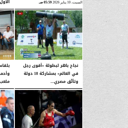
الأول
السبت، 10 يناير 2026
05:59 صـ
السبت، 10 يناير 2026
نجاح باهر لبطولة «أقوى رجل
بلقاس
في العالم» بمشاركة 18 دولة
وأحمد
وتألّق مصري...
ملعب 
الخميس، 19 يونيو 2025
01:25 صـ
الخميس، 17 أكتوبر 2024