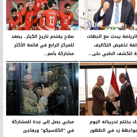
الرياضة يبحث مع الجهات
صلاح يقتحم تاريخ الكبار.. يصعد
لفة تخفيض التكاليف
للمركز الرابع في قائمة الأكثر
ية للكشف الطبي على...
مشاركة بأمم...
03:56 صـ
الأحد، 11 يناير 2026
01:48 صـ
ك يختتم تدريباته اليوم
مبابي يصل إلى جدة للمشاركة
واجهة زد في الظهور
في ”الكلاسيكو” ويفاجئ