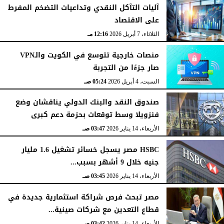
آليات التآكل النقدي وتداعيات التضخم المفرط
على الاقتصاد
الثلاثاء، 7 أبريل 2026
12:16 مـ
منصات خارجية تتوسع في الكويت والـVPN
صار جزءًا من التجربة
السبت، 4 أبريل 2026
05:24 صـ
صندوق النقد والبنك الدولي يناقشان وضع
فنزويلا وسط توقعات بحزمة دعم كبرى
الأربعاء، 14 يناير 2026
03:47 صـ
HSBC مصر يسجل خسائر تشغيل 1.6 مليار
جنيه خلال 9 أشهر بسبب...
الأربعاء، 14 يناير 2026
03:45 صـ
مصر تبحث فرص شراكة استثمارية جديدة في
قطاع التعدين مع شركات صينية...
الأربعاء، 14 يناير 2026
03:42 صـ