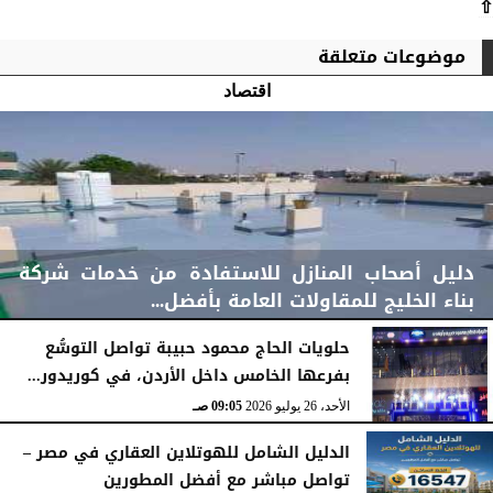
⇧
موضوعات متعلقة
اقتصاد
دليل أصحاب المنازل للاستفادة من خدمات شركة
بناء الخليج للمقاولات العامة بأفضل...
حلويات الحاج محمود حبيبة تواصل التوسُّع
بفرعها الخامس داخل الأردن، في كوريدور...
الأحد، 2 أغسطس 2026
11:48 صـ
الأحد، 26 يوليو 2026
09:05 صـ
الدليل الشامل للهوتلاين العقاري في مصر –
تواصل مباشر مع أفضل المطورين