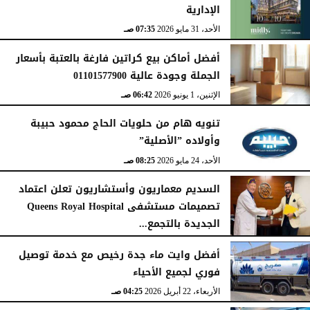
الإدارية
الأحد، 31 مايو 2026
07:35 صـ
أفضل أماكن بيع كراتين فارغة بالعتبة بأسعار
الجملة وجودة عالية 01101577900
الإثنين، 1 يونيو 2026
06:42 صـ
تنويه هام من حلويات الحاج محمود حبيبة
وأولاده ”الأصلية”
الأحد، 24 مايو 2026
08:25 صـ
السديم معماريون وأستشاريون تعلن اعتماد
تصميمات مستشفى Queens Royal Hospital
الجديدة بالتجمع...
الأحد، 10 مايو 2026
08:40 صـ
أفضل وايت ماء جدة رخيص مع خدمة توصيل
فوري لجميع الأحياء
الأربعاء، 22 أبريل 2026
04:25 صـ