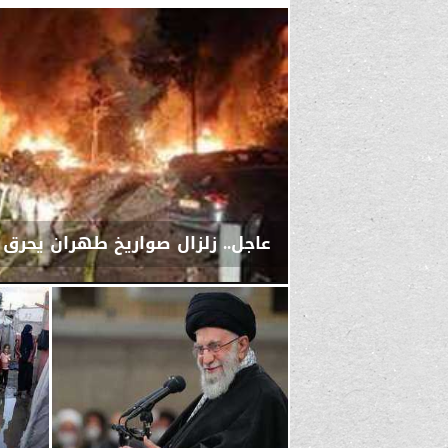
عاجل.. زلزال صواريخ طهران يحرق 
الأحد، 1 مارس 2026
04:23 صـ