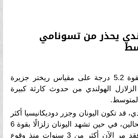
لندي يحذر من تسونامي
سط
تزامنًا مع حدوث زلزال بقوة 5.2 درجة على مقياس ريختر جزيرة
 الزلازل الهولندي من حدوث كارثة كبيرة
لمتوسط.
ندي، قد تكون اليونان وجزر دوديكانيسيا أكثر
عرضة للخطر في الوقت الحالين، في حين تشهد اليونان زلزالًا بقوة 6
درجات كل عامين تقريبًا، فقد مر الآن أكثر من 3 سنوات منذ وقوع