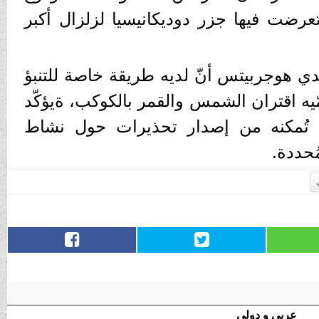
تعرضت فيها جزر دوديكانيسيا لزلزال أكبر
ندي هوجربيتس أنّ لديه طريقة خاصة للتنبؤ
مّيه اقتران الشمس والقمر بالكوكب، ةيؤكّد
ات تُمكنه من إصدار تحذيرات حول نشاط
حددة.
عربى و دولي