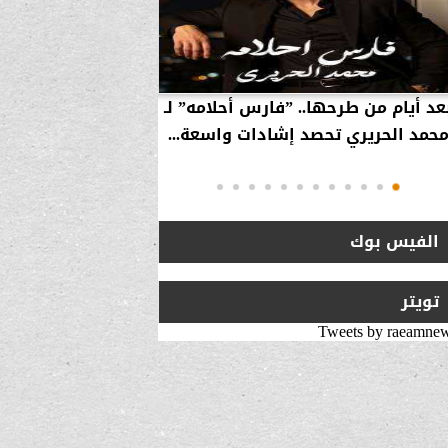
عد أيام من طرحها.. ”فارس أحلامه” لـ
بالفيديو… سامر 
حمد الحريري تحصد إشادات واسعة...
استراتيجية لزيارة 
انتقلت من ”
الفيس بوك
تويتر
Tweets by raeamne