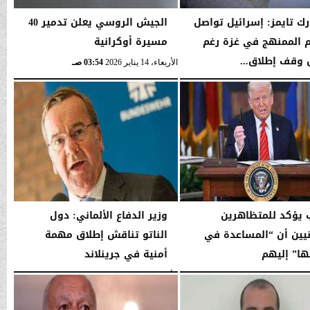
رك تايمز: إسرائيل تواصل
الجيش الروسي يعلن تدمير 40
 الممنهج في غزة رغم
مسيرة أوكرانية
 وقف إطلاق...
الأربعاء، 14 يناير 2026
03:54 صـ
03:56 صـ
 يؤكد للمتظاهرين
وزير الدفاع الألماني: دول
انيين أن “المساعدة في
الناتو تناقش إطلاق مهمة
ا” إليهم
أمنية في جرينلاند
03:53 صـ
الأربعاء، 14 يناير 2026
03:52 صـ