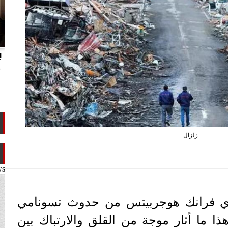
انتهاكات الدوحة.. تقرير يفضح تجاوزات
ب
تميم ضد ابن عمه طلال آل ثاني
م
زلزال
ws
ندي فرانك هوجربيتس من حدوث تسونامي
ا ما أثار موجة من القلق والارتباك بين