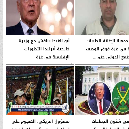
جمعية الإغاثة الطبية:
أبو الغيط يناقش مع وزيرة
ة في غزة فوق الوصف
خارجية أيرلندا التطورات
تمع الدولي حتى...
الإقليمية في غزة
03:52 صـ
الأربعاء، 14 يناير 2026
03:51 صـ
فى شئون الجماعات
مسؤول أمريكي: الهجوم على