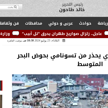
مدير التحرير
يوسف قبودان
رياضة
حوادث
عربى و دولي
محافظات
فن وثقافة
واريخ طهران يحرق ”تل أبيب”
وزارة الكهرباء: الشبك
الثلاثاء، 23 يوليو 2024
10:30 صـ
بتوقيت القاهرة
دي يحذر من تسونامي بحوض البحر
المتوسط