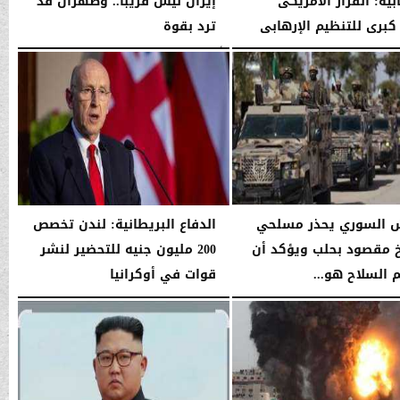
بية: القرار الأمريكى
إيران ليس قريبًا.. وطهران قد
كبرى للتنظيم الإرهابى
ترد بقوة
03:39 صـ
الأربعاء، 14 يناير 2026
03:39 صـ
 السوري يحذر مسلحي
الدفاع البريطانية: لندن تخصص
 مقصود بحلب ويؤكد أن
200 مليون جنيه للتحضير لنشر
 السلاح هو...
قوات في أوكرانيا
06:38 صـ
السبت، 10 يناير 2026
06:38 صـ