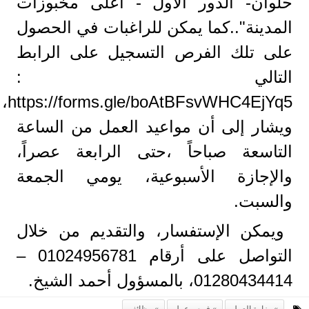
حلوان- الدور الأول - أعلى مخبوزات
المدينة"..كما يمكن للراغبات في الحصول
على تلك الفرص التسجيل على الرابط
التالي :
https://forms.gle/boAtBFsvWHC4EjYq5،
ويشار إلى أن مواعيد العمل من الساعة
التاسعة صباحاً ،حتى الرابعة عصراً،
والإجازة الأسبوعية، يومي الجمعة
والسبت.
ويمكن الإستفسار، والتقديم من خلال
التواصل على أرقام 01024956781 –
01280434414، بالمسؤول أحمد الشيخ.