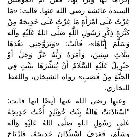
السيدة عائشة رضي الله عنها، قالت: «مَا
غِرْتُ عَلَى امْرَأَةٍ مَا غِرْتُ عَلَى خَدِيجَةَ مِنْ
كَثْرَةِ ذِكْرِ رَسُولِ اللَّهِ صَلَّى اللهُ عَلَيْهِ وآله
وَسَلَّمَ إِيَّاهَا»، قَالَتْ: «وَتَزَوَّجَنِي بَعْدَهَا
بثَلَاثِ سِنِينَ، وَأَمَرَهُ رَبُّهُ عَزَّ وَجَلَّ أَوْ
جِبْرِيلُ عَلَيْهِ السَّلَامُ أَنْ يُبَشِّرَهَا بِبَيْتٍ فِي
الجَنَّةِ مِنْ قَصَبٍ» رواه الشيخان، واللفظ
للبخاري.
وعنها رضي الله عنها أيضًا أنها قالت:
"اسْتَأْذَنَتْ هَالَةُ بِنْتُ خُوَيْلِدٍ أُخْتُ خَدِيجَةَ
عَلَى رَسُولِ اللهِ صَلَّى اللهُ عَلَيْهِ وَآله
وسَلَّمَ، فَعَرَفَ اسْتِئْذَانَ خَدِيجَةَ، فَارْتَاحَ