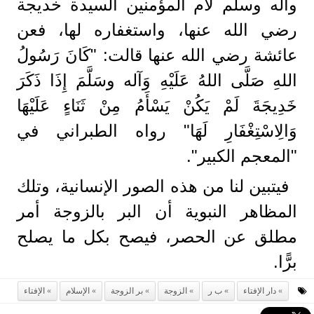
وآله وسلم لأم المؤمنين السيدة خديجة
رضي الله عنها، واستغفاره لها، فعن
عائشة رضي الله عنها قالت: "كَانَ رَسُولُ
اللهِ صَلَّى اللهُ عَلَيْهِ وَآله وسَلَّمَ إِذَا ذَكَرَ
خَدِيجَةَ لَمْ يَكُنْ يَسْأَمُ مِنْ ثَنَاءٍ عَلَيْهَا
وَالِاسْتِغْفَارِ لَهَا" رواه الطبراني في
"المعجم الكبير".
فيتبين لنا من هذه الصور الإنسانية، وتلك
المظاهر النبوية أن البر بالزوجة أمر
مطلق عن الحصر، فيصح بكل ما يصلح
برًّا.
دار الإفتاء
ب ر
الزوجة
بر الزوجة
الإسلام
الإفتاء