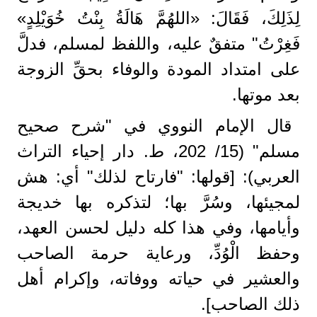
لِذَلِكَ، فَقَالَ: «اللهُمَّ هَالَةُ بِنْتُ خُوَيْلِدٍ»
فَغِرْتُ" متفقٌ عليه، واللفظ لمسلم، فدلَّ
على امتداد المودة والوفاء بحقِّ الزوجة
بعد موتها.
قال الإمام النووي في "شرح صحيح
مسلم" (15/ 202، ط. دار إحياء التراث
العربي): [قولها: "فارتاح لذلك" أي: هش
لمجيئها، وسُرَّ بها؛ لتذكره بها خديجة
وأيامها، وفي هذا كله دليل لحسن العهد،
وحفظ الْوُدِّ، ورعاية حرمة الصاحب
والعشير في حياته ووفاته، وإكرام أهل
ذلك الصاحب].