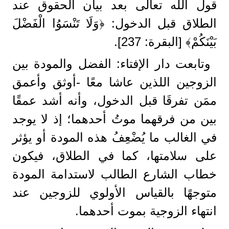
قول الله تعالى بعد بيان الحقوق عند
الطلاق قبل الدخول: ﴿وَلَا تَنْسَوُا الْفَضْلَ
بَيْنَكُمْ﴾ [البقرة: 237].
وتابعت دار الإفتاء: الفضل والمودة بين
الزوجين اللذين عاشا معًا -أوثق وأعمق
ممَن تفرقَا قبل الدخول، وأنه أشد عمقًا
بين من فرقهما موتُ أحدهما؛ إذ لا يوجد
في الغالب ما يُضْعِفُ هذه المودة أو يؤثر
على سلامتها، كما في الطلاق، فيكون
خطاب الشارع الطالب لاستدامة المودة
متوجهًا بالقياس الأولوي للزوجين عند
انتهاء الزوجية بموت أحدهما.