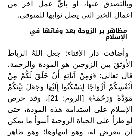
وبالتصدق عنها، أو بأيِّ عمل آخر من
أعمال الخير التي يصل ثوابها للمتوفى.
مظاهر بر الزوجة بعد وفاتها في
الإسلام
وأضافت دار الإفتاء: جعل اللهُ الرباطَ
الأوثقَ بين الزوجين هو المودة والرحمة،
قال تعالى: ﴿وَمِنْ آيَاتِهِ أَنْ خَلَقَ لَكُمْ مِنْ
أَنْفُسِكُمْ أَزْوَاجًا لِتَسْكُنُوا إِلَيْهَا وَجَعَلَ بَيْنَكُمْ
مَوَدَّةً وَرَحْمَةً﴾ [الروم: 21]، وقد حرص
الإسلام على استدامة هذه المودة، حتى
لو طرأ على الحياة الزوجية أسوأ ما يمكن
أن تتعرض له، وهو انتهاؤها؛ وهو ظاهر