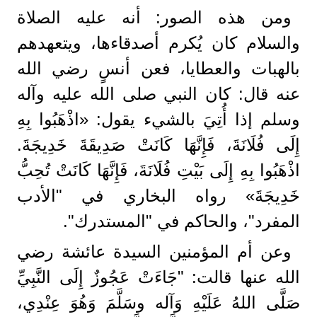
ومن هذه الصور: أنه عليه الصلاة
والسلام كان يُكرم أصدقاءها، ويتعهدهم
بالهبات والعطايا، فعن أنسٍ رضي الله
عنه قال: كان النبي صلى الله عليه وآله
وسلم إذا أُتِيَ بالشيء يقول: «اذْهَبُوا بِهِ
إِلَى فُلَانَةَ، فَإِنَّهَا كَانَتْ صَدِيقَةَ خَدِيجَةَ.
اذْهَبُوا بِهِ إِلَى بَيْتِ فُلَانَةَ، فَإِنَّهَا كَانَتْ تُحِبُّ
خَدِيجَةَ» رواه البخاري في "الأدب
المفرد"، والحاكم في "المستدرك".
وعن أم المؤمنين السيدة عائشة رضي
الله عنها قالت: "جَاءَتْ عَجُوزٌ إِلَى النَّبِيِّ
صَلَّى اللهُ عَلَيْهِ وَآله وسَلَّمَ وَهُوَ عِنْدِي،