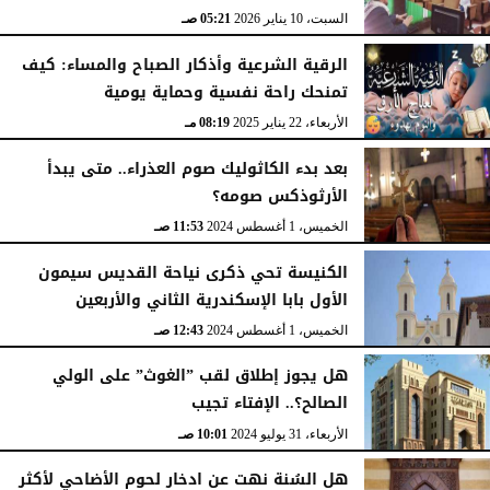
السبت، 10 يناير 2026
05:21 صـ
الرقية الشرعية وأذكار الصباح والمساء: كيف
تمنحك راحة نفسية وحماية يومية
الأربعاء، 22 يناير 2025
08:19 مـ
بعد بدء الكاثوليك صوم العذراء.. متى يبدأ
الأرثوذكس صومه؟
الخميس، 1 أغسطس 2024
11:53 صـ
الكنيسة تحي ذكرى نياحة القديس سيمون
الأول بابا الإسكندرية الثاني والأربعين
الخميس، 1 أغسطس 2024
12:43 صـ
هل يجوز إطلاق لقب ”الغوث” على الولي
الصالح؟.. الإفتاء تجيب
الأربعاء، 31 يوليو 2024
10:01 صـ
هل السُنة نهت عن ادخار لحوم الأضاحي لأكثر