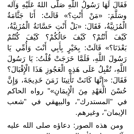
فَقَالَ لَهَا رَسُولُ اللَّهِ صَلَّى اللهُ عَلَيْهِ وَآله
وسَلَّمَ: «مَنْ أَنْتِ؟» قَالَتْ: أَنَا جَثَّامَةُ
الْمُزَنِيَّةُ، فَقَالَ: «بَلْ أَنْتِ حَسَّانَةُ الْمُزَنِيَّةُ،
كَيْفَ أَنْتُمْ؟ كَيْفَ حَالُكُمْ؟ كَيْفَ كُنْتُمْ
بَعْدَنَا؟» قَالَتْ: بِخَيْرٍ بِأَبِي أَنْتَ وَأُمِّي يَا
رَسُولَ اللَّهِ، فَلَمَّا خَرَجَتْ قُلْتُ: يَا رَسُولَ
اللَّهِ، تُقْبِلُ عَلَى هَذِهِ الْعَجُوزِ هَذَا الْإِقْبَالَ؟
فَقَالَ: «إِنَّهَا كَانَتْ تَأْتِينَا زَمَنَ خَدِيجَةَ، وَإِنَّ
حُسْنَ الْعَهْدِ مِنَ الْإِيمَانِ»" رواه الحاكم
في "المستدرك"، والبيهقي في "شعب
الإيمان"، وغيرهم.
ومن هذه الصور: دعاؤه صلى الله عليه