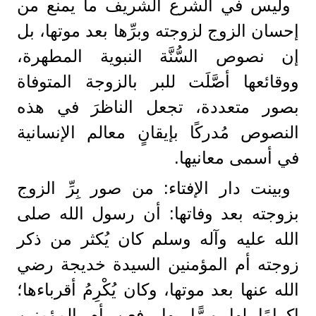
وليس في الشرع الشريف ما يمنع من
إحسان الزوج لزوجته وبرِّها بعد موتها، بل
إن نصوص السُّنَّة النبوية المطهرة،
ووقائعها أصَّلَت للبر بالزوجة المتوفاة
بصور متعددة، تجعل الناظرَ في هذه
النصوص مُدركًا بإيقانٍ معالم الإنسانية
في أسمى معانيها.
وبينت دار الإفتاء: من صور بِرِّ الزوج
بزوجته بعد وفاتها: أن رسول الله صلى
الله عليه وآله وسلم كان يُكثر من ذكر
زوجته أم المؤمنين السيدة خديجة رضي
الله عنها بعد موتها، وكان يُكْرِمُ أقرباءها؛
إكرامًا لها وبرًّا بها، فعن أم المؤمنين